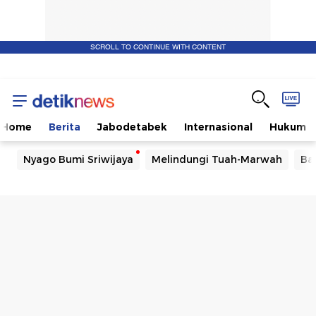
SCROLL TO CONTINUE WITH CONTENT
Home
Berita
Jabodetabek
Internasional
Hukum
Nyago Bumi Sriwijaya
Melindungi Tuah-Marwah
Ba