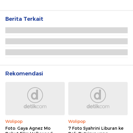
Berita Terkait
Jeratan Pinjol Bikin Lulusan S2 Nekat Maling Emas
Pakai Pistol Mainan
Ambulans di Sleman Dapat Orderan Fiktif,
Pelakunya Ternyata DC Pinjol
Maling Todong Pistol Mainan di Depok Ngaku
Butuh Uang buat Bayar Pinjol
Rekomendasi