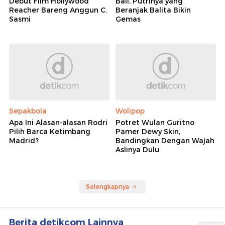
Wolipop
Wolipop
Foto: Gaya Agnez Mo
7 Foto Syahrini Liburan ke
Debut Film Hollywood
Bali, Putrinya yang
Reacher Bareng Anggun C.
Beranjak Balita Bikin
Sasmi
Gemas
Sepakbola
Wolipop
Apa Ini Alasan-alasan Rodri
Potret Wulan Guritno
Pilih Barca Ketimbang
Pamer Dewy Skin,
Madrid?
Bandingkan Dengan Wajah
Aslinya Dulu
Selengkapnya