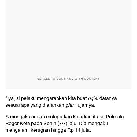
SCROLL TO CONTINUE WITH CONTENT
"Iya, si pelaku mengarahkan kita buat
ngisi
datanya
sesuai apa yang diarahkan
gitu
," ujarnya.
S mengaku sudah melaporkan kejadian itu ke Polresta
Bogor Kota pada Senin (7/7) lalu. Dia mengaku
mengalami kerugian hingga Rp 14 juta.