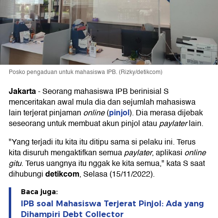
Posko pengaduan untuk mahasiswa IPB. (Rizky/detikcom)
Jakarta
-
Seorang mahasiswa IPB berinisial S
menceritakan awal mula dia dan sejumlah mahasiswa
pinjol
lain terjerat pinjaman
online
(
). Dia merasa dijebak
seseorang untuk membuat akun pinjol atau
paylater
lain.
"Yang terjadi itu kita itu ditipu sama si pelaku ini. Terus
kita disuruh mengaktifkan semua
paylater
, aplikasi
online
gitu
. Terus uangnya itu nggak ke kita semua," kata S saat
detikcom
dihubungi
, Selasa (15/11/2022).
Baca juga:
IPB soal Mahasiswa Terjerat Pinjol: Ada yang
Dihampiri Debt Collector