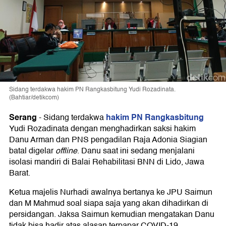
Sidang terdakwa hakim PN Rangkasbitung Yudi Rozadinata.
(Bahtiar/detikcom)
Serang
hakim PN Rangkasbitung
-
Sidang terdakwa
Yudi Rozadinata dengan menghadirkan saksi hakim
Danu Arman dan PNS pengadilan Raja Adonia Siagian
batal digelar
offline
. Danu saat ini sedang menjalani
isolasi mandiri di Balai Rehabilitasi BNN di Lido, Jawa
Barat.
Ketua majelis Nurhadi awalnya bertanya ke JPU Saimun
dan M Mahmud soal siapa saja yang akan dihadirkan di
persidangan. Jaksa Saimun kemudian mengatakan Danu
tidak bisa hadir atas alasan terpapar COVID-19.