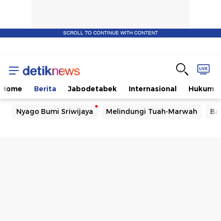
SCROLL TO CONTINUE WITH CONTENT
Home
Berita
Jabodetabek
Internasional
Hukum
Nyago Bumi Sriwijaya
Melindungi Tuah-Marwah
Ba