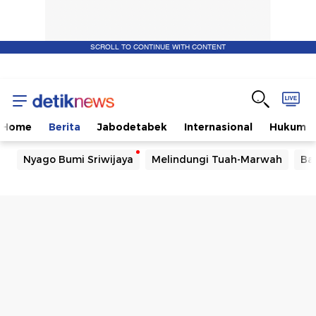
SCROLL TO CONTINUE WITH CONTENT
Home
Berita
Jabodetabek
Internasional
Hukum
Nyago Bumi Sriwijaya
Melindungi Tuah-Marwah
Ba