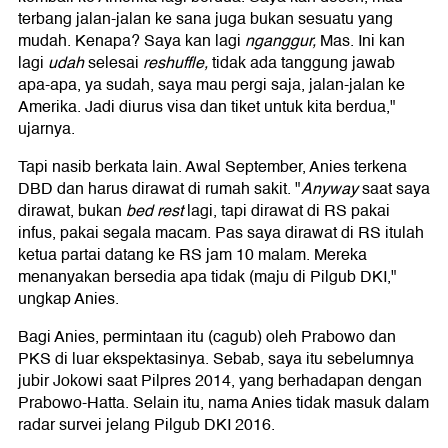
terbang jalan-jalan ke sana juga bukan sesuatu yang
mudah. Kenapa? Saya kan lagi
nganggur,
Mas. Ini kan
lagi
udah
selesai
reshuffle,
tidak ada tanggung jawab
apa-apa, ya sudah, saya mau pergi saja, jalan-jalan ke
Amerika. Jadi diurus visa dan tiket untuk kita berdua,"
ujarnya.
Tapi nasib berkata lain. Awal September, Anies terkena
DBD dan harus dirawat di rumah sakit. "
Anyway
saat saya
dirawat, bukan
bed rest
lagi, tapi dirawat di RS pakai
infus, pakai segala macam. Pas saya dirawat di RS itulah
ketua partai datang ke RS jam 10 malam. Mereka
menanyakan bersedia apa tidak (maju di Pilgub DKI,"
ungkap Anies.
Bagi Anies, permintaan itu (cagub) oleh Prabowo dan
PKS di luar ekspektasinya. Sebab, saya itu sebelumnya
jubir Jokowi saat Pilpres 2014, yang berhadapan dengan
Prabowo-Hatta. Selain itu, nama Anies tidak masuk dalam
radar survei jelang Pilgub DKI 2016.