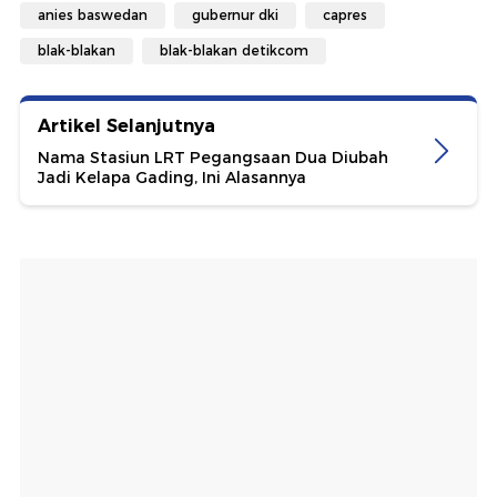
anies baswedan
gubernur dki
capres
blak-blakan
blak-blakan detikcom
Artikel Selanjutnya
Nama Stasiun LRT Pegangsaan Dua Diubah
Jadi Kelapa Gading, Ini Alasannya