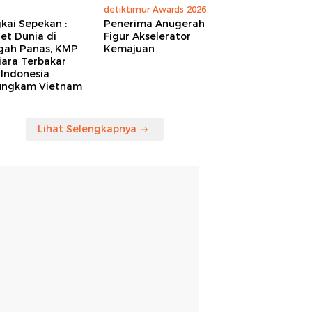
detiktimur Awards 2026
kai Sepekan :
Penerima Anugerah
et Dunia di
Figur Akselerator
gah Panas, KMP
Kemajuan
iara Terbakar
 Indonesia
ungkam Vietnam
Lihat Selengkapnya