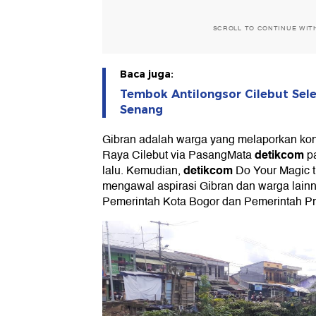
SCROLL TO CONTINUE WIT
Baca juga:
Tembok Antilongsor Cilebut Sel
Senang
Gibran adalah warga yang melaporkan kond
detikcom
Raya Cilebut via PasangMata
pa
detikcom
lalu. Kemudian,
Do Your Magic t
mengawal aspirasi Gibran dan warga lain
Pemerintah Kota Bogor dan Pemerintah Pr