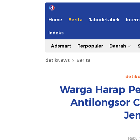
Home
Berita
Jabodetabek
Intern
Indeks
Adsmart
Terpopuler
Daerah
detikNews
Berita
detik
Warga Harap 
Antilongsor C
Je
Rabu, 