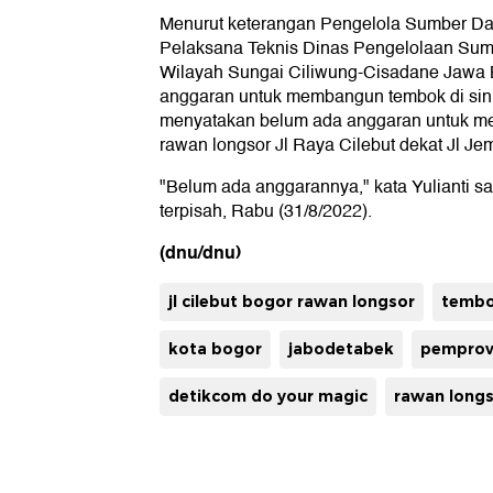
Menurut keterangan Pengelola Sumber Daya
Pelaksana Teknis Dinas Pengelolaan Su
Wilayah Sungai Ciliwung-Cisadane Jawa B
anggaran untuk membangun tembok di sini
menyatakan belum ada anggaran untuk m
rawan longsor Jl Raya Cilebut dekat Jl Jemb
"Belum ada anggarannya," kata Yulianti s
terpisah, Rabu (31/8/2022).
(dnu/dnu)
jl cilebut bogor rawan longsor
tembo
kota bogor
jabodetabek
pemprov
detikcom do your magic
rawan long