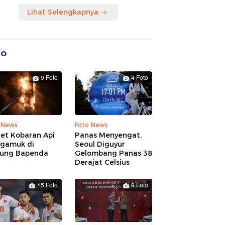
Lihat Selengkapnya
to
9 Foto
4 Foto
 News
Foto News
ret Kobaran Api
Panas Menyengat,
gamuk di
Seoul Diguyur
ung Bapenda
Gelombang Panas 38
Derajat Celsius
15 Foto
9 Foto