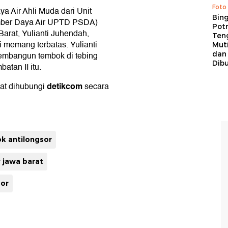
Foto
 Air Ahli Muda dari Unit
Bing
mber Daya Air UPTD PSDA)
Potr
arat, Yulianti Juhendah,
Ten
 memang terbatas. Yulianti
Mut
dan
embangun tembok di tebing
Dib
atan II itu.
detikcom
aat dihubungi
secara
k antilongsor
 jawa barat
sor