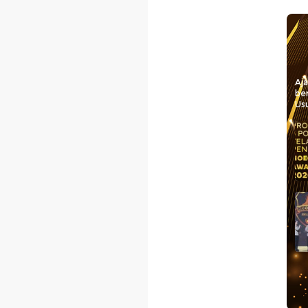
Aj
be
Usu