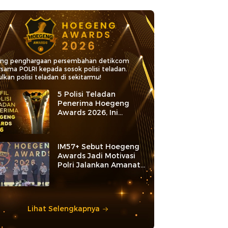
ang penghargaan persembahan detikcom
rsama POLRI kepada sosok polisi teladan.
lkan polisi teladan di sekitarmu!
5 Polisi Teladan
Penerima Hoegeng
Awards 2026, Ini
Kategori dan Kiprahnya
IM57+ Sebut Hoegeng
Awards Jadi Motivasi
Polri Jalankan Amanat
Konstitusi
Lihat Selengkapnya