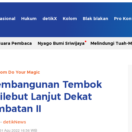
asional
Hukum
detikX
Kolom
Blak blakan
Pro Kon
Suara Pembaca
Nyago Bumi Sriwijaya
Melindungi Tuah-
com Do Your Magic
Pembangunan Tembok
ilebut Lanjut Dekat
mbatan II
-
detikNews
31 Agu 2022 16:56 WIB