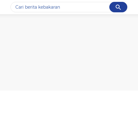
Cancel
Yang sedang ramai dicari
#1
data live draw sgp
#2
k-talk
#3
kebakaran
#4
prabowo
#5
gempa hari ini
Promoted
Terakhir yang dicari
Loading...