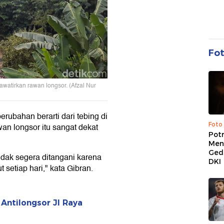
Fo
awatirkan rawan longsor. (Afzal Nur
erubahan berarti dari tebing di
Foto
wan longsor itu sangat dekat
Pot
Men
Ged
tidak segera ditangani karena
DKI
 setiap hari," kata Gibran.
ntilongsor Jl Raya