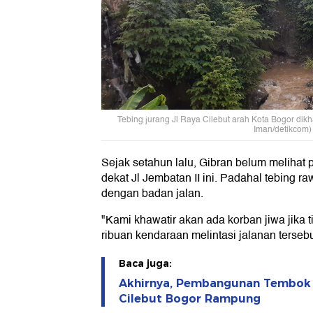
Tebing jurang Jl Raya Cilebut arah Kota Bogor dikh
Iman/detikcom)
Sejak setahun lalu, Gibran belum melihat p
dekat Jl Jembatan II ini. Padahal tebing ra
dengan badan jalan.
"Kami khawatir akan ada korban jiwa jika 
ribuan kendaraan melintasi jalanan tersebut
Baca juga:
Akhirnya, Pembangunan Tembok A
Cilebut Bogor Rampung