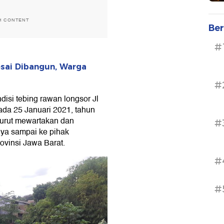
H CONTENT
Ber
#
esai Dibangun, Warga
#
isi tebing rawan longsor Jl
da 25 Januari 2021, tahun
urut mewartakan dan
#
nya sampai ke pihak
ovinsi Jawa Barat.
#
#