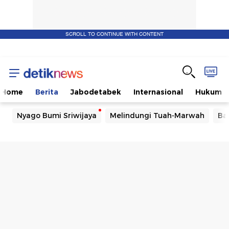
SCROLL TO CONTINUE WITH CONTENT
Home
Berita
Jabodetabek
Internasional
Hukum
Nyago Bumi Sriwijaya
Melindungi Tuah-Marwah
Ba