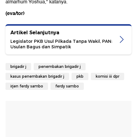
almarhum Yoshua," katanya.
(eva/tor)
Artikel Selanjutnya
Legislator PKB Usul Pilkada Tanpa Wakil, PAN:
Usulan Bagus dan Simpatik
brigadir j
penembakan brigadir j
kasus penembakan brigadir j
pkb
komisi iii dpr
irjen ferdy sambo
ferdy sambo