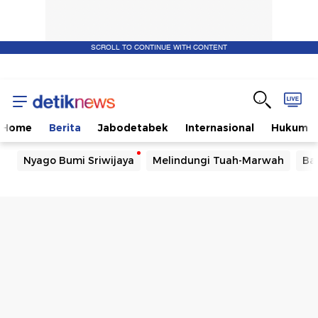
SCROLL TO CONTINUE WITH CONTENT
Home
Berita
Jabodetabek
Internasional
Hukum
Nyago Bumi Sriwijaya
Melindungi Tuah-Marwah
Ba