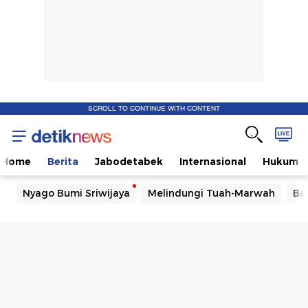
SCROLL TO CONTINUE WITH CONTENT
Home
Berita
Jabodetabek
Internasional
Hukum
Nyago Bumi Sriwijaya
Melindungi Tuah-Marwah
Ba