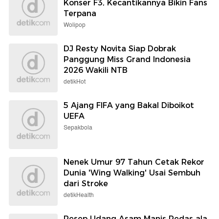
Konser F3, Kecantikannya Bikin Fans
Terpana
Wolipop
DJ Resty Novita Siap Dobrak
Panggung Miss Grand Indonesia
2026 Wakili NTB
detikHot
5 Ajang FIFA yang Bakal Diboikot
UEFA
Sepakbola
Nenek Umur 97 Tahun Cetak Rekor
Dunia 'Wing Walking' Usai Sembuh
dari Stroke
detikHealth
Resep Udang Asam Manis Pedas ala