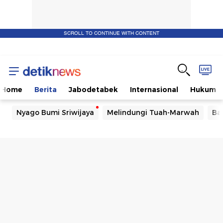
SCROLL TO CONTINUE WITH CONTENT
Home
Berita
Jabodetabek
Internasional
Hukum
Nyago Bumi Sriwijaya
Melindungi Tuah-Marwah
Ba