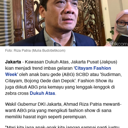
Foto: Riza Patria (Mulia Budi/detikcom)
Jakarta
-
Kawasan Dukuh Atas, Jakarta Pusat (Jakpus)
Citayam Fashion
kian menjadi trend imbas gelaran '
Week
' oleh anak baru gede (ABG) SCBD atau 'Sudirman,
Citayam, Bojong Gede dan Depok'. Fashion Show itu
juga diikuti ABG pria kemayu yang lenggak-lenggok di
Dukuh Atas
zebra cross
.
Wakil Gubernur DKI Jakarta, Ahmad Riza Patria mewanti-
wanti ABG pria yang mengikuti fashion show di sana
memiliki hasrat ingin seperti perempuan.
"Mari kita jaga anak-anak kita jangan sampai nanti justru