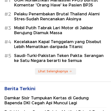
#1
UGM Nonaktifkan Mahasiswi PPDS Buntut
Komentar 'Orang Have' ke Pasien BPJS
#2
Pelaku Penembakan Brutal Thailand Alami
Stres-Sudah Rencanakan Aksinya
#3
Mobil Putih Tabrak Lari Motor di Jakbar
Berujung Diamuk Massa
#4
Kecelakaan Kapal Tenggelam yang Disebut
Lebih Mematikan daripada Titanic
#5
Saudi-Turki-Pakistan Teken Pakta: Serangan
ke Satu Negara berarti ke Semua
Lihat Selengkapnya
Berita Terkini
Damkar Sisir Tumpukan Kertas di Gedung
Bapenda DKI Cegah Api Muncul Lagi