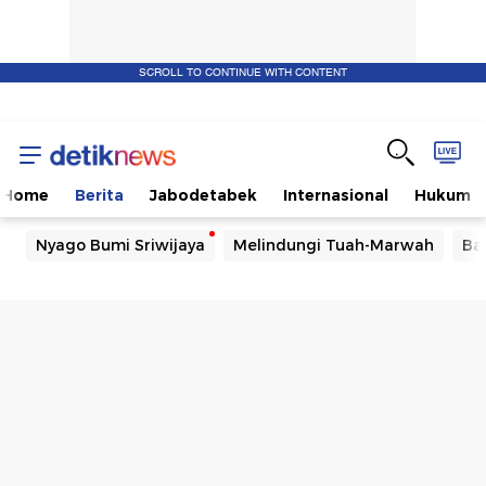
SCROLL TO CONTINUE WITH CONTENT
Home
Berita
Jabodetabek
Internasional
Hukum
Nyago Bumi Sriwijaya
Melindungi Tuah-Marwah
Ba