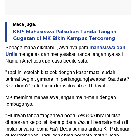
Baca juga:
KSP: Mahasiswa Palsukan Tanda Tangan
Gugatan di MK Bikin Kampus Tercoreng
mahasiswa dari
Sebagaimana diketahui, awalnya para
Unila
mengelak dan menyatakan tanda tangannya asli.
Namun Arief tidak percaya begitu saja.
"Tapi ini setelah kita cek dengan kasat mata, sudah
terlihat begini, gimana ini pertanggungjawaban Saudara?
Kok diam?" kata hakim konstitusi Arief Hidayat.
MK meminta mahasiswa jangan main-main dengan
lembaganya.
"Hurriyah tanda tangannya beda.
Gimana
ini? Ini bisa
dilaporkan ke polisi, kena pidana
lho.
Ini bermain‐main di
instansi yang resmi.
Ha
? Beda semua antara KTP dengan
di Permohonan. Jadi, tidak bisa bermain‐main," ucap