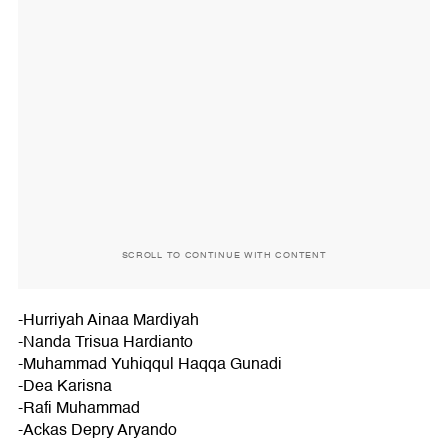
SCROLL TO CONTINUE WITH CONTENT
-Hurriyah Ainaa Mardiyah
-Nanda Trisua Hardianto
-Muhammad Yuhiqqul Haqqa Gunadi
-Dea Karisna
-Rafi Muhammad
-Ackas Depry Aryando