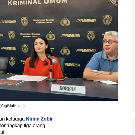
(Yogi/detikcom)
Nirina Zubir
an keluarga
 menangkap tiga orang
ut.