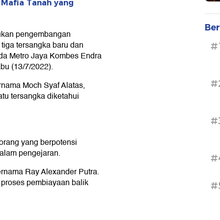
 Mafia Tanah yang
Ber
lakukan pengembangan
 tiga tersangka baru dan
#
da Metro Jaya Kombes Endra
bu (13/7/2022).
#
ernama Moch Syaf Alatas,
atu tersangka diketahui
#
 orang yang berpotensi
dalam pengejaran.
#
rnama Ray Alexander Putra.
 proses pembiayaan balik
#