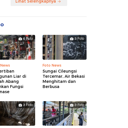
Lihat Selengkapnya
to
6 Foto
3 Foto
 News
Foto News
ertiban
Sungai Cileungsi
unan Liar di
Tercemar, Air Bekasi
ah Abang
Menghitam dan
hkan Fungsi
Berbusa
inase
3 Foto
3 Foto