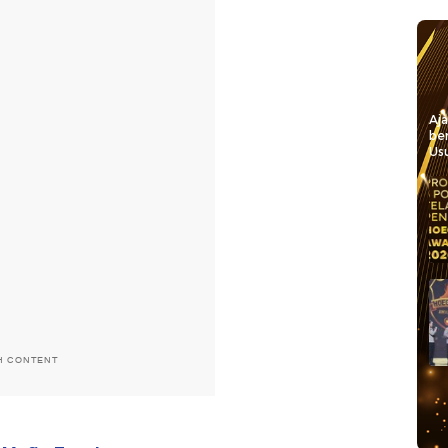
Aj
be
Usu
H CONTENT