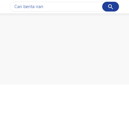
Cancel
Yang sedang ramai dicari
#1
gempa hari ini
#2
gempa
#3
prabowo
#4
iran
#5
demo
Promoted
Terakhir yang dicari
Loading...