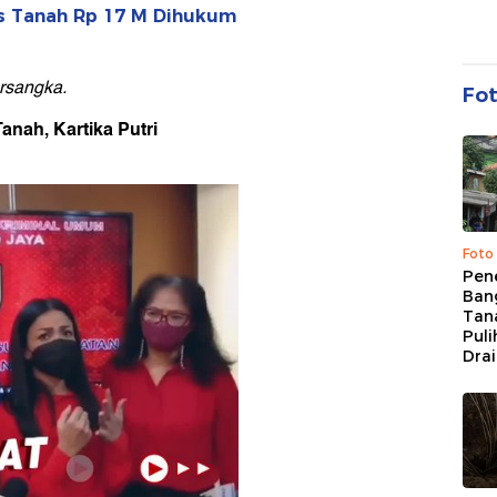
s Tanah Rp 17 M Dihukum
ersangka.
Fo
anah, Kartika Putri
Foto
Pen
Bang
Tan
Puli
Dra