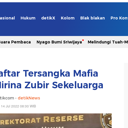
asional
Hukum
detikX
Kolom
Blak blakan
Pro Kon
Suara Pembaca
Nyago Bumi Sriwijaya
Melindungi Tuah-
aftar Tersangka Mafia
irina Zubir Sekeluarga
tikcom -
detikNews
 14 Jul 2022 08:00 WIB