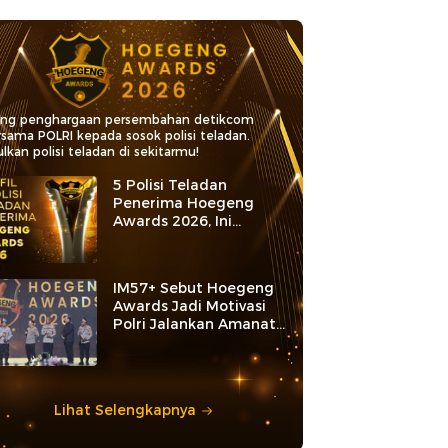
ang penghargaan persembahan detikcom
rsama POLRI kepada sosok polisi teladan.
lkan polisi teladan di sekitarmu!
5 Polisi Teladan
Penerima Hoegeng
Awards 2026, Ini
Kategori dan Kiprahnya
IM57+ Sebut Hoegeng
Awards Jadi Motivasi
Polri Jalankan Amanat
Konstitusi
Lihat Selengkapnya