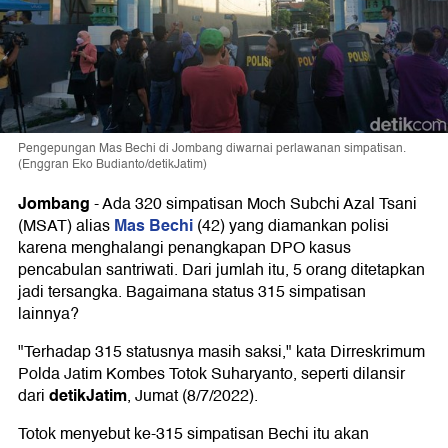
Pengepungan Mas Bechi di Jombang diwarnai perlawanan simpatisan.
(Enggran Eko Budianto/detikJatim)
Jombang
-
Ada 320 simpatisan Moch Subchi Azal Tsani
Mas Bechi
(MSAT) alias
(42) yang diamankan polisi
karena menghalangi penangkapan DPO kasus
pencabulan santriwati. Dari jumlah itu, 5 orang ditetapkan
jadi tersangka. Bagaimana status 315 simpatisan
lainnya?
"Terhadap 315 statusnya masih saksi," kata Dirreskrimum
Polda Jatim Kombes Totok Suharyanto, seperti dilansir
detikJatim
dari
, Jumat (8/7/2022).
Totok menyebut ke-315 simpatisan Bechi itu akan