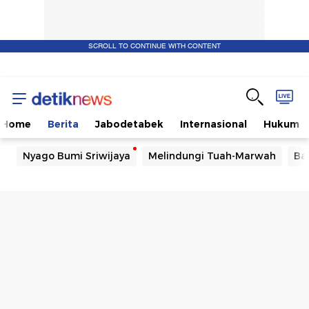
SCROLL TO CONTINUE WITH CONTENT
Home
Berita
Jabodetabek
Internasional
Hukum
Nyago Bumi Sriwijaya
Melindungi Tuah-Marwah
Ba