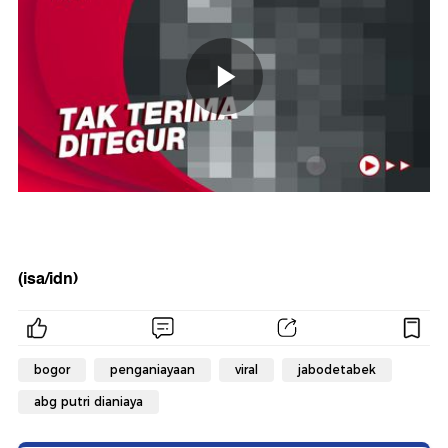
(isa/idn)
bogor
penganiayaan
viral
jabodetabek
abg putri dianiaya