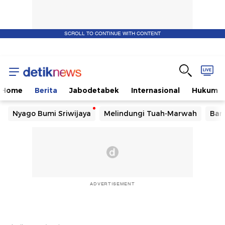
SCROLL TO CONTINUE WITH CONTENT
Home
Berita
Jabodetabek
Internasional
Hukum
Nyago Bumi Sriwijaya
Melindungi Tuah-Marwah
Ban
ADVERTISEMENT