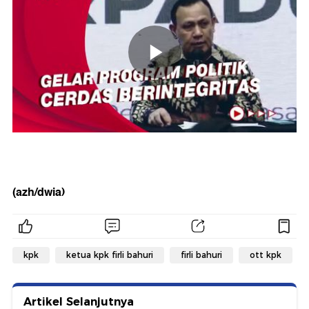
(azh/dwia)
kpk
ketua kpk firli bahuri
firli bahuri
ott kpk
Artikel Selanjutnya