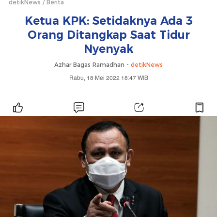
detikNews
Berita
Ketua KPK: Setidaknya Ada 3
Orang Ditangkap Saat Tidur
Nyenyak
Azhar Bagas Ramadhan -
detikNews
Rabu, 18 Mei 2022 18:47 WIB