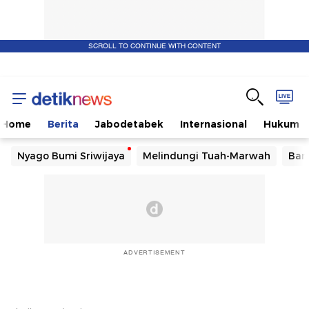
SCROLL TO CONTINUE WITH CONTENT
Home
Berita
Jabodetabek
Internasional
Hukum
Nyago Bumi Sriwijaya
Melindungi Tuah-Marwah
Ban
ADVERTISEMENT