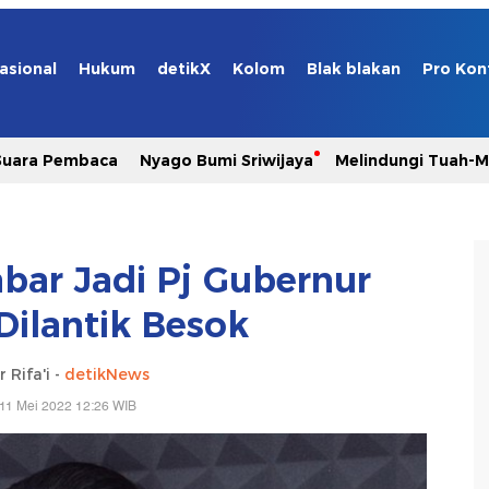
asional
Hukum
detikX
Kolom
Blak blakan
Pro Kon
Suara Pembaca
Nyago Bumi Sriwijaya
Melindungi Tuah-
bar Jadi Pj Gubernur
Dilantik Besok
 Rifa'i -
detikNews
11 Mei 2022 12:26 WIB