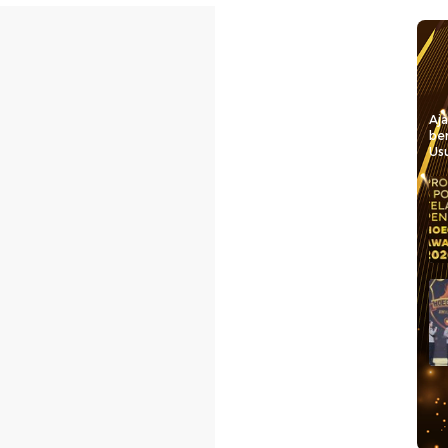
Aj
be
Usu