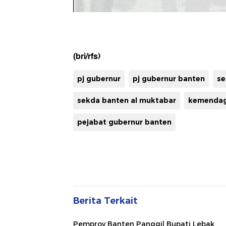
(bri/rfs)
pj gubernur
pj gubernur banten
se
sekda banten al muktabar
kemendag
pejabat gubernur banten
Berita Terkait
Pemprov Banten Panggil Bupati Lebak