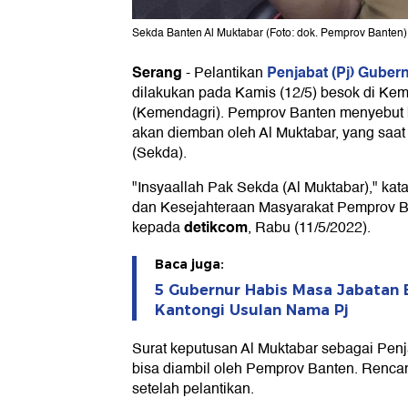
Sekda Banten Al Muktabar (Foto: dok. Pemprov Banten)
Serang
Penjabat (Pj) Guber
-
Pelantikan
dilakukan pada Kamis (12/5) besok di Ke
(Kemendagri). Pemprov Banten menyebut
akan diemban oleh Al Muktabar, yang saat 
(Sekda).
"Insyaallah Pak Sekda (Al Muktabar)," ka
dan Kesejahteraan Masyarakat Pemprov 
detikcom
kepada
, Rabu (11/5/2022).
Baca juga:
5 Gubernur Habis Masa Jabatan B
Kantongi Usulan Nama Pj
Surat keputusan Al Muktabar sebagai Pe
bisa diambil oleh Pemprov Banten. Renca
setelah pelantikan.