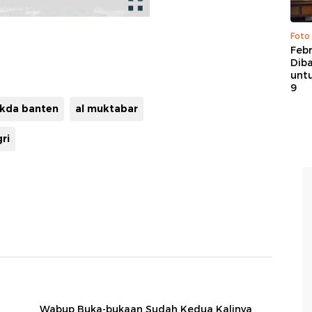
Foto
Febr
Dib
untu
9
kda banten
al muktabar
ri
Wabup Buka-bukaan Sudah Kedua Kalinya