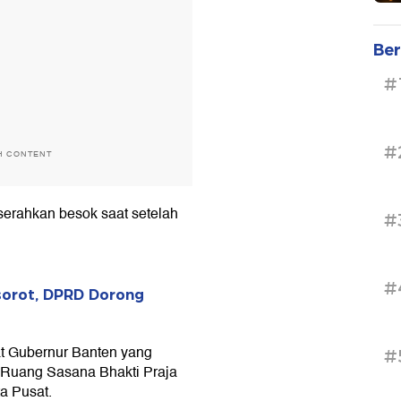
Ber
#
#
H CONTENT
serahkan besok saat setelah
#
#
sorot, DPRD Dorong
t Gubernur Banten yang
#
i Ruang Sasana Bhakti Praja
a Pusat.