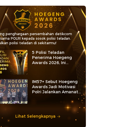
ang penghargaan persembahan detikcom
rsama POLRI kepada sosok polisi teladan.
lkan polisi teladan di sekitarmu!
5 Polisi Teladan
Penerima Hoegeng
Awards 2026, Ini
Kategori dan Kiprahnya
IM57+ Sebut Hoegeng
Awards Jadi Motivasi
Polri Jalankan Amanat
Konstitusi
Lihat Selengkapnya