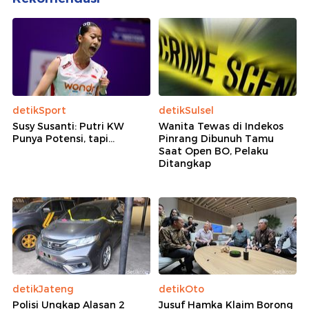
detikSport
detikSulsel
Susy Susanti: Putri KW
Wanita Tewas di Indekos
Punya Potensi, tapi...
Pinrang Dibunuh Tamu
Saat Open BO, Pelaku
Ditangkap
detikJateng
detikOto
Polisi Ungkap Alasan 2
Jusuf Hamka Klaim Borong