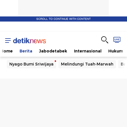
SCROLL TO CONTINUE WITH CONTENT
Home
Berita
Jabodetabek
Internasional
Hukum
Nyago Bumi Sriwijaya
Melindungi Tuah-Marwah
Ba