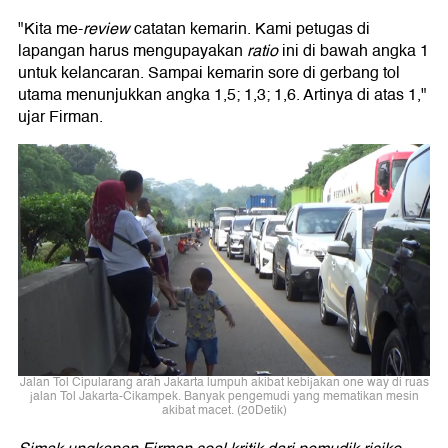
"Kita me-
review
catatan kemarin. Kami petugas di
lapangan harus mengupayakan
ratio
ini di bawah angka 1
untuk kelancaran. Sampai kemarin sore di gerbang tol
utama menunjukkan angka 1,5; 1,3; 1,6. Artinya di atas 1,"
ujar Firman.
Jalan Tol Cipularang arah Jakarta lumpuh akibat kebijakan one way di ruas
jalan Tol Jakarta-Cikampek. Banyak pengemudi yang mematikan mesin
akibat macet. (20Detik)