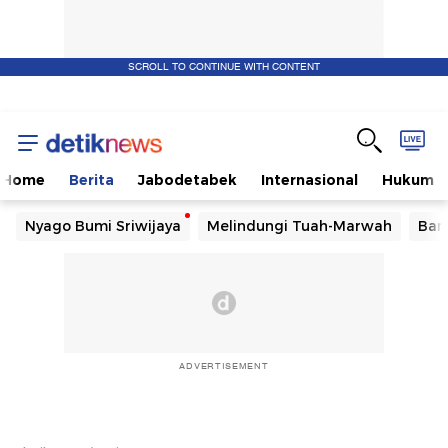
SCROLL TO CONTINUE WITH CONTENT
Home
Berita
Jabodetabek
Internasional
Hukum
Nyago Bumi Sriwijaya
Melindungi Tuah-Marwah
Ban
ADVERTISEMENT