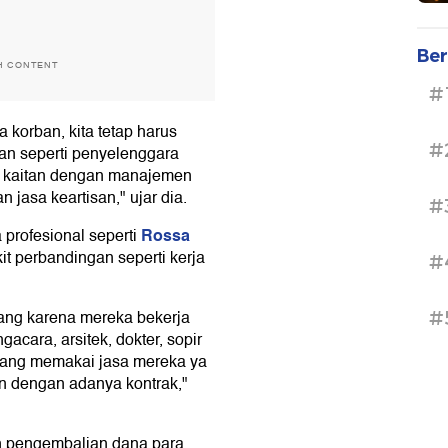
Ber
H CONTENT
#
korban, kita tetap harus
#
n seperti penyelenggara
a kaitan dengan manajemen
 jasa keartisan," ujar dia.
#
Rossa
profesional seperti
it perbandingan seperti kerja
#
ang karena mereka bekerja
#
acara, arsitek, dokter, sopir
yang memakai jasa mereka ya
an dengan adanya kontrak,"
n pengembalian dana para