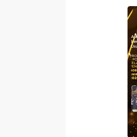
Aj
be
Usu