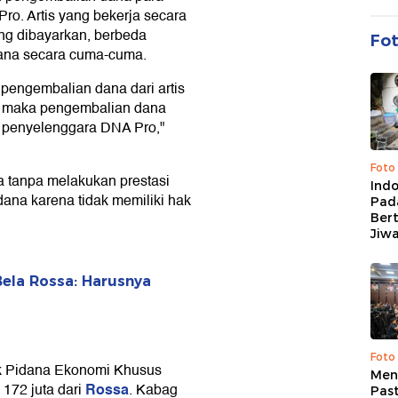
o. Artis yang bekerja secara
ang dibayarkan, berbeda
Fo
dana secara cuma-cuma.
 pengembalian dana dari artis
sa maka pengembalian dana
 penyelenggara DNA Pro,"
Foto
a tanpa melakukan prestasi
Ind
ana karena tidak memiliki hak
Pad
Ber
Jiw
ela Rossa: Harusnya
Foto
dak Pidana Ekonomi Khusus
Men
Rossa
 172 juta dari
. Kabag
Past