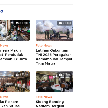
to
8 Foto
6 Foto
 News
Foto News
onesia Makin
Latihan Gabungan
at, Penduduk
TNI 2026 Peragakan
tambah 1,8 Juta
Kemampuan Tempur
a
Tiga Matra
9 Foto
7 Foto
 News
Foto News
ko Polkam
Sidang Banding
ikan Situasi
Nadiem Bergulir,