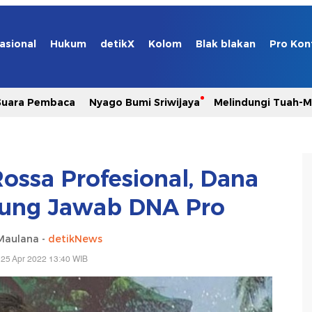
asional
Hukum
detikX
Kolom
Blak blakan
Pro Kon
Suara Pembaca
Nyago Bumi Sriwijaya
Melindungi Tuah-
Rossa Profesional, Dana
ung Jawab DNA Pro
Maulana -
detikNews
 25 Apr 2022 13:40 WIB