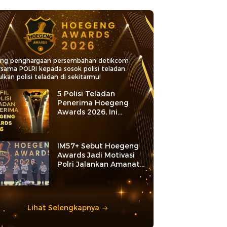
ang penghargaan persembahan detikcom
rsama POLRI kepada sosok polisi teladan.
lkan polisi teladan di sekitarmu!
5 Polisi Teladan
Penerima Hoegeng
Awards 2026, Ini
Kategori dan Kiprahnya
IM57+ Sebut Hoegeng
Awards Jadi Motivasi
Polri Jalankan Amanat
Konstitusi
Lihat Selengkapnya