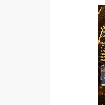
Aj
be
Usu