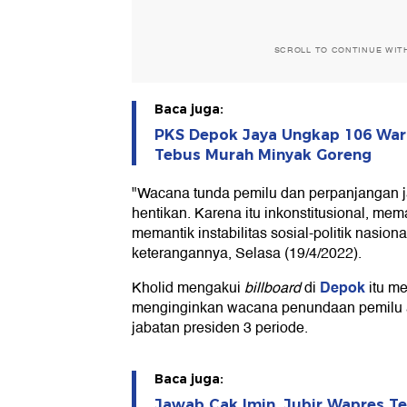
SCROLL TO CONTINUE WIT
Baca juga:
PKS Depok Jaya Ungkap 106 War
Tebus Murah Minyak Goreng
"Wacana tunda pemilu dan perpanjangan ja
hentikan. Karena itu inkonstitusional, me
memantik instabilitas sosial-politik nasion
keterangannya, Selasa (19/4/2022).
Depok
Kholid mengakui
billboard
di
itu me
menginginkan wacana penundaan pemilu 
jabatan presiden 3 periode.
Baca juga:
Jawab Cak Imin, Jubir Wapres T