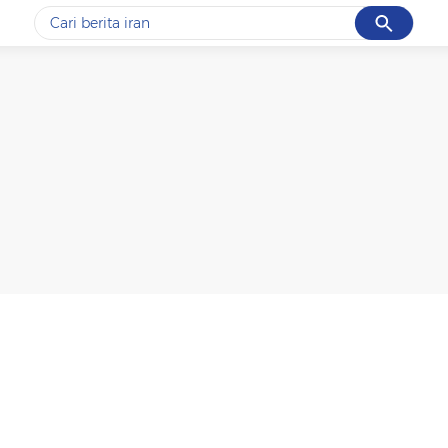
Cancel
Yang sedang ramai dicari
#1
data live draw sgp
#2
piala presiden 2026
#3
prabowo
#4
iran
#5
gempa hari ini
Promoted
Terakhir yang dicari
Loading...