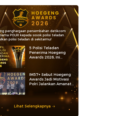
ang penghargaan persembahan detikcom
rsama POLRI kepada sosok polisi teladan.
lkan polisi teladan di sekitarmu!
5 Polisi Teladan
Penerima Hoegeng
Awards 2026, Ini
Kategori dan Kiprahnya
IM57+ Sebut Hoegeng
Awards Jadi Motivasi
Polri Jalankan Amanat
Konstitusi
Lihat Selengkapnya