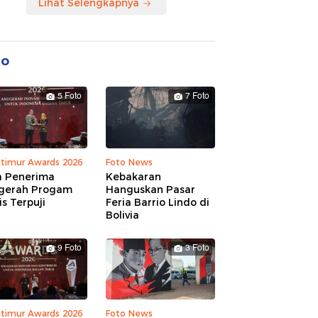
Lihat Selengkapnya
to
5 Foto
7 Foto
ktimur Awards 2026
Foto News
a Penerima
Kebakaran
gerah Progam
Hanguskan Pasar
is Terpuji
Feria Barrio Lindo di
Bolivia
9 Foto
3 Foto
ktimur Awards 2026
Foto News