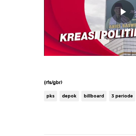
(rfs/gbr)
pks
depok
billboard
3 periode