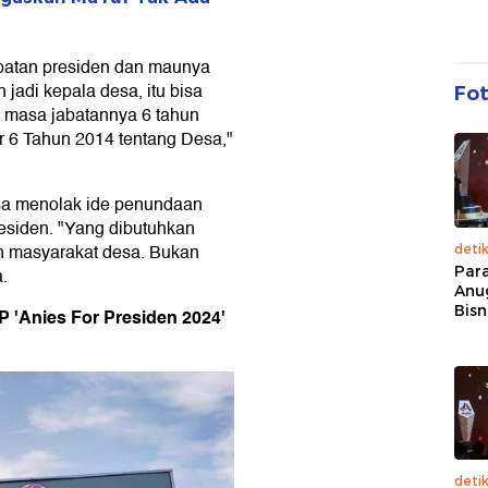
batan presiden dan maunya
h jadi kepala desa, itu bisa
Fo
de masa jabatannya 6 tahun
6 Tahun 2014 tentang Desa,"
esa menolak ide penundaan
esiden. "Yang dibutuhkan
an masyarakat desa. Bukan
deti
Par
.
Anu
Bisn
PP 'Anies For Presiden 2024'
deti