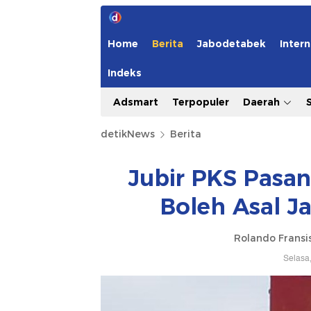
Home
Berita
Jabodetabek
Intern
Indeks
Adsmart
Terpopuler
Daerah
detikNews
Berita
Jubir PKS Pasan
Boleh Asal J
Rolando Fransi
Selasa