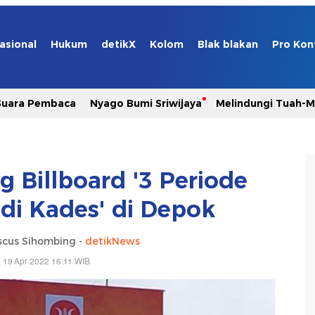
asional
Hukum
detikX
Kolom
Blak blakan
Pro Kon
Suara Pembaca
Nyago Bumi Sriwijaya
Melindungi Tuah-
g Billboard '3 Periode
adi Kades' di Depok
scus Sihombing -
detikNews
, 19 Apr 2022 16:11 WIB