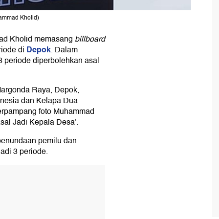
hammad Kholid)
d Kholid memasang
billboard
Depok
riode di
. Dalam
3 periode diperbolehkan asal
 Margonda Raya, Depok,
onesia dan Kelapa Dua
terpampang foto Muhammad
Asal Jadi Kepala Desa'.
penundaan pemilu dan
di 3 periode.