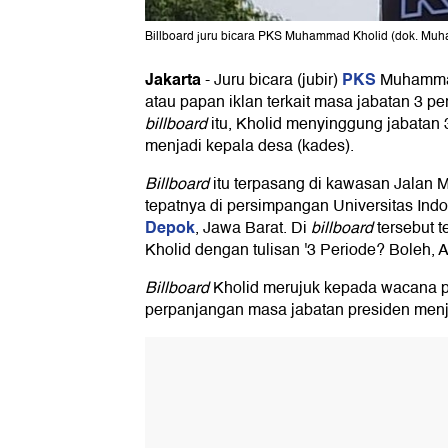
Billboard juru bicara PKS Muhammad Kholid (dok. Mu
Jakarta
PKS
-
Juru bicara (jubir)
Muhamma
atau papan iklan terkait masa jabatan 3 pe
billboard
itu, Kholid menyinggung jabatan 
menjadi kepala desa (kades).
Billboard
itu terpasang di kawasan Jalan
tepatnya di persimpangan Universitas Ind
Depok
, Jawa Barat. Di
billboard
tersebut 
Kholid dengan tulisan '3 Periode? Boleh, 
Billboard
Kholid merujuk kepada wacana 
perpanjangan masa jabatan presiden menja