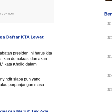
Ber
H CONTENT
#
#
ga Daftar KTA Lewat
batan presiden ini harus kita
#
matikan demokrasi dan akan
al," kata Kholid dalam
#
nyindir siapa pun yang
atau perpanjangan masa
#
egaskan Ma'ruf Tak Ada