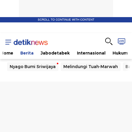
SCROLL TO CONTINUE WITH CONTENT
Home
Berita
Jabodetabek
Internasional
Hukum
Nyago Bumi Sriwijaya
Melindungi Tuah-Marwah
Ba