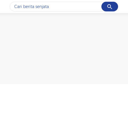
Cancel
Yang sedang ramai dicari
#1
data live draw sgp
#2
iran
#3
senjata
#4
prabowo
#5
gempa hari ini
Promoted
Terakhir yang dicari
Loading...