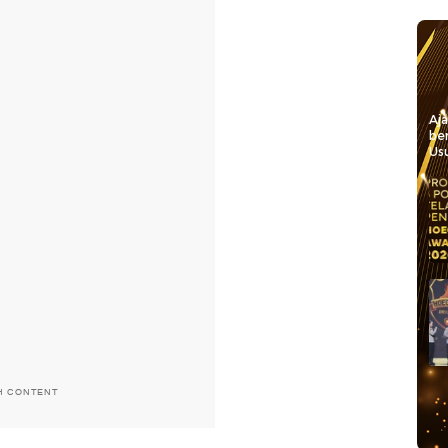
Aj
be
Usu
H CONTENT