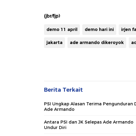
(jbr/fjp)
demo 11 april
demo hari ini
irjen f
jakarta
ade armando dikeroyok
a
Berita Terkait
PSI Ungkap Alasan Terima Pengunduran D
Ade Armando
Antara PSI dan JK Selepas Ade Armando
Undur Diri