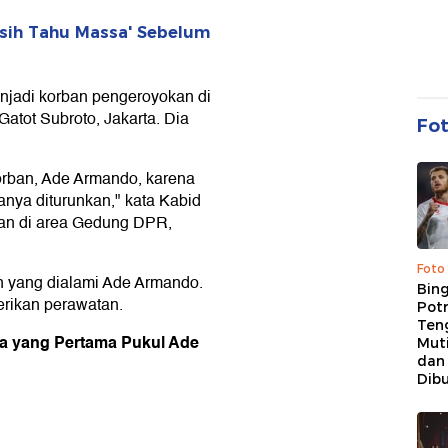
asih Tahu Massa' Sebelum
njadi korban pengeroyokan di
Gatot Subroto, Jakarta. Dia
Fo
orban, Ade Armando, karena
anya diturunkan," kata Kabid
n di area Gedung DPR,
Foto
n yang dialami Ade Armando.
Bing
erikan perawatan.
Potr
Ten
ia yang Pertama Pukul Ade
Mut
dan
Dib