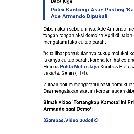
Baca juga:
Polisi Kantongi Akun Posting 'K
Ade Armando Dipukuli
Diberitakan sebelumnya, Ade Armando me
tengah-tengah aksi demo 11 April di Jalan 
mengalami luka cukup parah.
"Kita lihat pemukulannya cukup melukai k
lukanya cukup parah, karena terlihat celan
Polda Metro Jaya
Humas
Kombes E Zulpa
Jakarta, Senin (11/4).
Zulpan belum mengetahui pasti pemukula
Dia mengatakan saat ini korban sudah dib
Simak video 'Tertangkap Kamera! Ini Pr
Armando saat Demo':
[Gambas:Video 20detik]