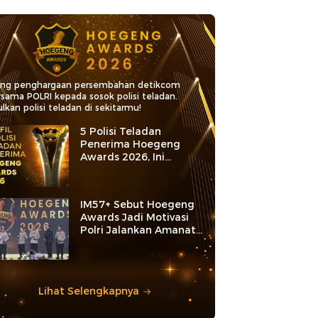
ang penghargaan persembahan detikcom
rsama POLRI kepada sosok polisi teladan.
lkan polisi teladan di sekitarmu!
5 Polisi Teladan
Penerima Hoegeng
Awards 2026, Ini
Kategori dan Kiprahnya
IM57+ Sebut Hoegeng
Awards Jadi Motivasi
Polri Jalankan Amanat
Konstitusi
Lihat Selengkapnya