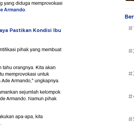
ng yang diduga memprovokasi
e Armando
.
Ber
#
ya Pastikan Kondisi Ibu
ntifikasi pihak yang membuat
#
h tahu orangnya. Kita akan
#
satu memprovokasi untuk
 Ade Armando," ungkapnya.
amankan sejumlah kelompok
#
 Ade Armando. Namun pihak
lakukan apa-apa, kita
#
.