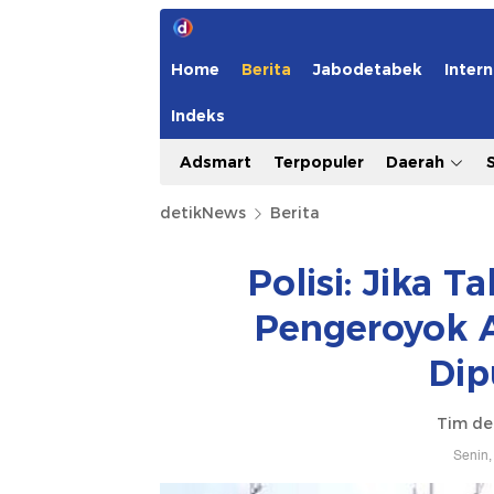
Home
Berita
Jabodetabek
Intern
Indeks
Adsmart
Terpopuler
Daerah
detikNews
Berita
Polisi: Jika T
Pengeroyok 
Dip
Tim de
Senin,