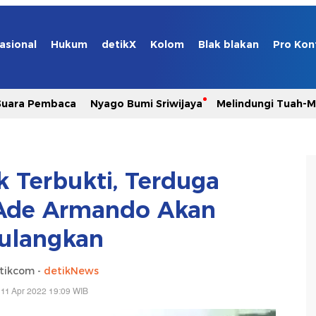
asional
Hukum
detikX
Kolom
Blak blakan
Pro Kon
Suara Pembaca
Nyago Bumi Sriwijaya
Melindungi Tuah-
ak Terbukti, Terduga
Ade Armando Akan
ulangkan
tikcom -
detikNews
 11 Apr 2022 19:09 WIB