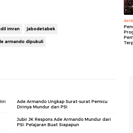
deti
Pen
adil imran
jabodetabek
Pro
Pem
de armando dipukuli
Terp
iri
Ade Armando Ungkap Surat-surat Pemicu
Dirinya Mundur dari PSI
Jubir JK Respons Ade Armando Mundur dari
PSI: Pelajaran Buat Siapapun