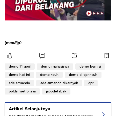
(mea/fjp)
demo 11 april
demo mahasiswa
demo bem si
demo hari ini
demo ricuh
demo di dpr ricuh
ade armando
ade armando dikeroyok
dpr
polda metro jaya
jabodetabek
Artikel Selanjutnya