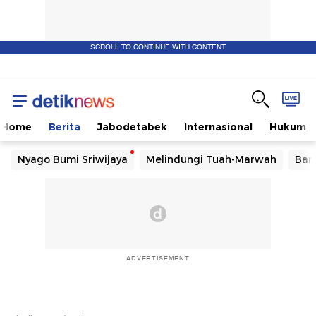
SCROLL TO CONTINUE WITH CONTENT
Home
Berita
Jabodetabek
Internasional
Hukum
Nyago Bumi Sriwijaya
Melindungi Tuah-Marwah
Ban
ADVERTISEMENT