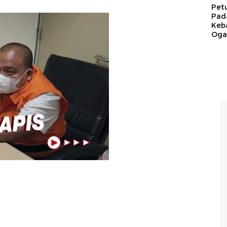
Pet
Pad
Keb
Ogan