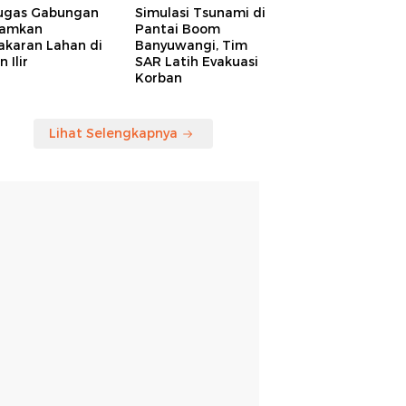
ugas Gabungan
Simulasi Tsunami di
amkan
Pantai Boom
akaran Lahan di
Banyuwangi, Tim
 Ilir
SAR Latih Evakuasi
Korban
Lihat Selengkapnya