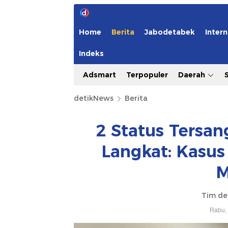
Home
Berita
Jabodetabek
Intern
Indeks
Adsmart
Terpopuler
Daerah
detikNews
Berita
2 Status Tersa
Langkat: Kasus
M
Tim de
Rabu, 