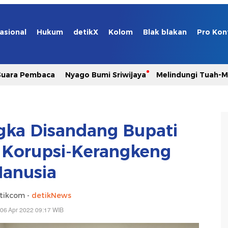
asional
Hukum
detikX
Kolom
Blak blakan
Pro Kon
Suara Pembaca
Nyago Bumi Sriwijaya
Melindungi Tuah-
ngka Disandang Bupati
 Korupsi-Kerangkeng
anusia
tikcom -
detikNews
06 Apr 2022 09:17 WIB