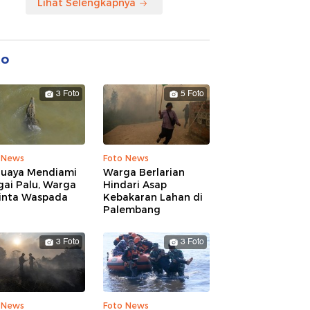
Lihat Selengkapnya
to
3 Foto
5 Foto
 News
Foto News
Buaya Mendiami
Warga Berlarian
gai Palu, Warga
Hindari Asap
inta Waspada
Kebakaran Lahan di
Palembang
3 Foto
3 Foto
 News
Foto News