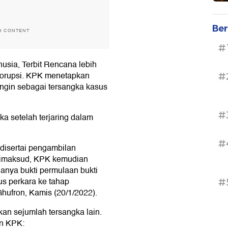
Ber
H CONTENT
#
sia, Terbit Rencana lebih
 korupsi. KPK menetapkan
#
ngin sebagai tersangka kasus
#
ka setelah terjaring dalam
#
disertai pengambilan
 dimaksud, KPK kemudian
anya bukti permulaan bukti
s perkara ke tahap
#
hufron, Kamis (20/1/2022).
an sejumlah tersangka lain.
an KPK: