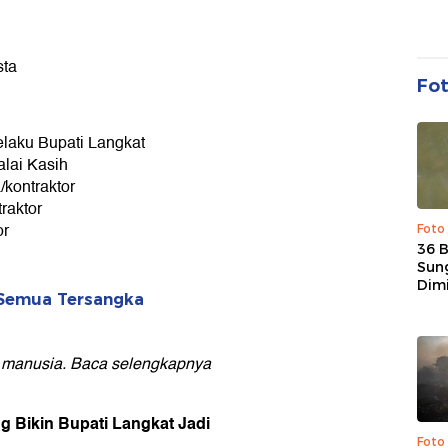
sta
Fo
elaku Bupati Langkat
alai Kasih
/kontraktor
raktor
or
Foto
36 
Sun
Dim
 Semua Tersangka
g manusia. Baca selengkapnya
g Bikin Bupati Langkat Jadi
Foto