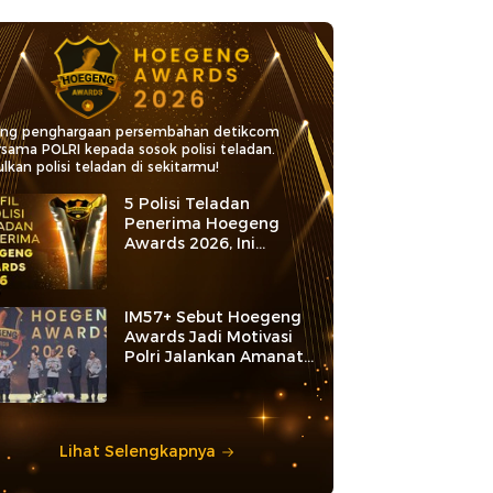
ang penghargaan persembahan detikcom
rsama POLRI kepada sosok polisi teladan.
lkan polisi teladan di sekitarmu!
5 Polisi Teladan
Penerima Hoegeng
Awards 2026, Ini
Kategori dan Kiprahnya
IM57+ Sebut Hoegeng
Awards Jadi Motivasi
Polri Jalankan Amanat
Konstitusi
Lihat Selengkapnya