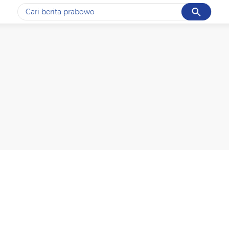
Cancel
Yang sedang ramai dicari
#1
ketik
#2
bromo
#3
streaming motogp
#4
prabowo
#5
data live draw sgp
Promoted
Terakhir yang dicari
Loading...