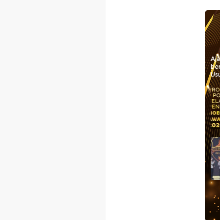
Aj
be
Usu