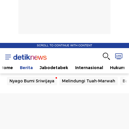
SCROLL TO CONTINUE WITH CONTENT
Home
Berita
Jabodetabek
Internasional
Hukum
Nyago Bumi Sriwijaya
Melindungi Tuah-Marwah
Ba