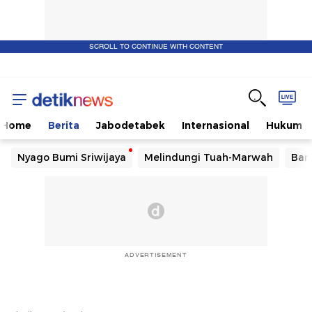
SCROLL TO CONTINUE WITH CONTENT
Home
Berita
Jabodetabek
Internasional
Hukum
Nyago Bumi Sriwijaya
Melindungi Tuah-Marwah
Ban
ADVERTISEMENT