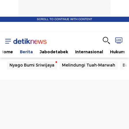
SCROLL TO CONTINUE WITH CONTENT
Home
Berita
Jabodetabek
Internasional
Hukum
Nyago Bumi Sriwijaya
Melindungi Tuah-Marwah
Ba