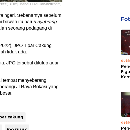
2022). (Rifqi Mahdi Rizqullah/detikcom)
ya ngeri. Sebenarnya sebelum
Fo
ai bawah itu harus
nyebrang
salah seorang pedagang di
1/2022), JPO Tipar Cakung
ah tidak ada.
deti
 JPO tersebut ditutup agar
Pen
Figu
Kem
i tempat menyeberang.
berangi Jl Raya Bekasi yang
 besar.
ipar cakung
deti
Pen
jpo rusak