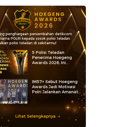
ang penghargaan persembahan detikcom
rsama POLRI kepada sosok polisi teladan.
lkan polisi teladan di sekitarmu!
5 Polisi Teladan
Penerima Hoegeng
Awards 2026, Ini
Kategori dan Kiprahnya
IM57+ Sebut Hoegeng
Awards Jadi Motivasi
Polri Jalankan Amanat
Konstitusi
Lihat Selengkapnya