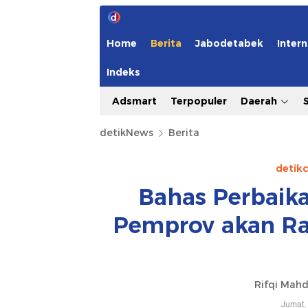
Home
Berita
Jabodetabek
Intern
Indeks
Adsmart
Terpopuler
Daerah
detikNews
Berita
detik
Bahas Perbaik
Pemprov akan Ra
Rifqi Mahd
Jumat,