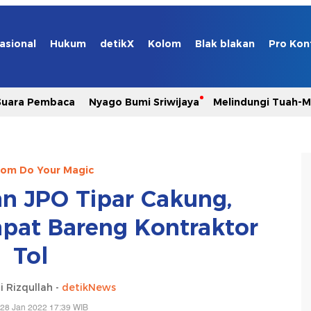
asional
Hukum
detikX
Kolom
Blak blakan
Pro Kon
Suara Pembaca
Nyago Bumi Sriwijaya
Melindungi Tuah-
com Do Your Magic
an JPO Tipar Cakung,
pat Bareng Kontraktor
Tol
i Rizqullah -
detikNews
 28 Jan 2022 17:39 WIB