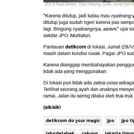
JPO Jl Raya Bekasi, Tipar Cakung, rusak, Jumat (28/1/
"Karena ditutup, jadi kalau mau
nyebrang
ditutup juga sudah ngeri karena pas samp
lagi. Bingung
nyebrangnya, serem
," ujar 
sekitar JPO, Murtiatun.
detikcom
Pantauan
di lokasi, Jumat (28/
masih dalam kondisi rusak. Pagar JPO sud
Karena dianggap membahayakan pengguna,
tidak ada yang menggunakan.
Di lokasi pun tidak ada
zebra cross
sebaga
Terlihat seorang ayah dan anaknya menye
ramai. Jalan itu sering dilalui oleh truk-truk
(aik/aik)
detikcom do your magic
jpo
jpo t
jabodetabek
cakung
jakarta timur