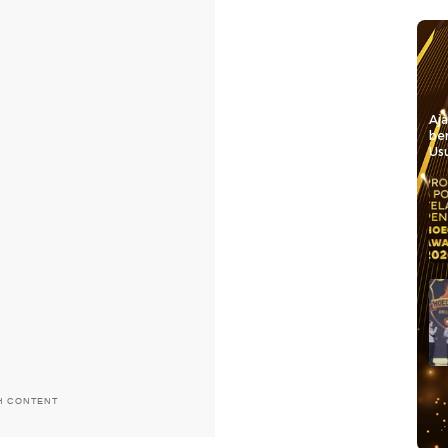
Aj
be
Usu
H CONTENT