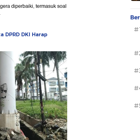
era diperbaiki, termasuk soal
.
Ber
#
ta DPRD DKI Harap
#
#
#
#