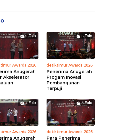
to
9 Foto
6 Foto
ktimur Awards 2026
detiktimur Awards 2026
erima Anugerah
Penerima Anugerah
r Akselerator
Progam Inovasi
ajuan
Pembangunan
Terpuji
4 Foto
5 Foto
ktimur Awards 2026
detiktimur Awards 2026
erima Anugerah
Para Penerima