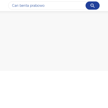
Cancel
Yang sedang ramai dicari
#1
data live draw sgp
#2
piala presiden 2026
#3
prabowo
#4
iran
#5
gempa hari ini
Promoted
Terakhir yang dicari
Loading...