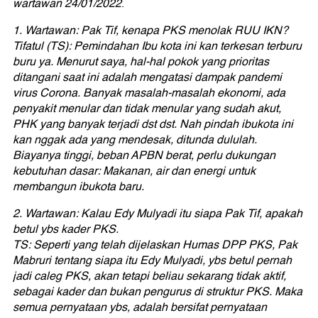
wartawan 24/01/2022
.
1. Wartawan: Pak Tif, kenapa PKS menolak RUU IKN?
Tifatul (TS): Pemindahan Ibu kota ini kan terkesan terburu
buru ya. Menurut saya, hal-hal pokok yang prioritas
ditangani saat ini adalah mengatasi dampak pandemi
virus Corona. Banyak masalah-masalah ekonomi, ada
penyakit menular dan tidak menular yang sudah akut,
PHK yang banyak terjadi dst dst. Nah pindah ibukota ini
kan nggak ada yang mendesak, ditunda dululah.
Biayanya tinggi, beban APBN berat, perlu dukungan
kebutuhan dasar: Makanan, air dan energi untuk
membangun ibukota baru.
2. Wartawan: Kalau Edy Mulyadi itu siapa Pak Tif, apakah
betul ybs kader PKS.
TS: Seperti yang telah dijelaskan Humas DPP PKS, Pak
Mabruri tentang siapa itu Edy Mulyadi, ybs betul pernah
jadi caleg PKS, akan tetapi beliau sekarang tidak aktif,
sebagai kader dan bukan pengurus di struktur PKS. Maka
semua pernyataan ybs, adalah bersifat pernyataan