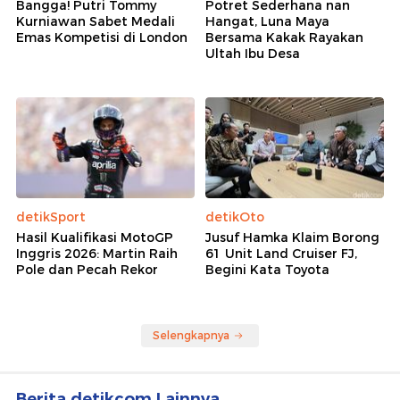
Bangga! Putri Tommy
Potret Sederhana nan
Kurniawan Sabet Medali
Hangat, Luna Maya
Emas Kompetisi di London
Bersama Kakak Rayakan
Ultah Ibu Desa
detikSport
detikOto
Hasil Kualifikasi MotoGP
Jusuf Hamka Klaim Borong
Inggris 2026: Martin Raih
61 Unit Land Cruiser FJ,
Pole dan Pecah Rekor
Begini Kata Toyota
Selengkapnya
Berita detikcom Lainnya