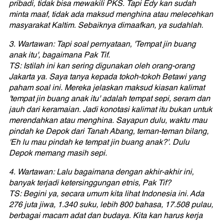
pribadi, tidak bisa mewakili PKS. Tapi Edy kan sudah
minta maaf, tidak ada maksud menghina atau melecehkan
masyarakat Kaltim. Sebaiknya dimaafkan, ya sudahlah.
3. Wartawan: Tapi soal pernyataan, 'Tempat jin buang
anak itu', bagaimana Pak Tif.
TS: Istilah ini kan sering digunakan oleh orang-orang
Jakarta ya. Saya tanya kepada tokoh-tokoh Betawi yang
paham soal ini. Mereka jelaskan maksud kiasan kalimat
'tempat jin buang anak itu' adalah tempat sepi, seram dan
jauh dari keramaian. Jadi konotasi kalimat itu bukan untuk
merendahkan atau menghina. Sayapun dulu, waktu mau
pindah ke Depok dari Tanah Abang, teman-teman bilang,
'Eh lu mau pindah ke tempat jin buang anak?'. Dulu
Depok memang masih sepi.
4. Wartawan: Lalu bagaimana dengan akhir-akhir ini,
banyak terjadi ketersinggungan etnis, Pak Tif?
TS: Begini ya, secara umum kita lihat Indonesia ini. Ada
276 juta jiwa, 1.340 suku, lebih 800 bahasa, 17.508 pulau,
berbagai macam adat dan budaya. Kita kan harus kerja