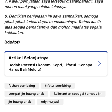
7. Kalau pernyataan saya tersebut disalahpahami, saya
mohon maaf yang setulus-tulusnya.
8. Demikian penjelasan ini saya sampaikan, semoga
pihak-pihak terkait dapat memakluminya. Terima kasih
atas segala perhatiannya dan mohon maaf atas segala
kekhilafan.
(rdp/tor)
Artikel Selanjutnya
Bedah Potensi Ekonomi Kepri, Tifatul: 'Kenapa
Harus Bali Melulu?'
fathan sembiring
tifatul sembiring
tempat jin buang anak
kalimantan sebagai tempat jin
jin buang anak
edy mulyadi