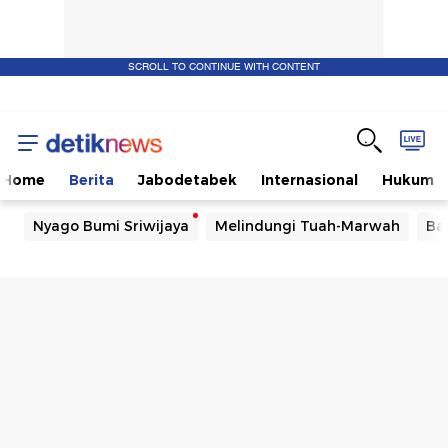
SCROLL TO CONTINUE WITH CONTENT
Home
Berita
Jabodetabek
Internasional
Hukum
Nyago Bumi Sriwijaya
Melindungi Tuah-Marwah
Ba