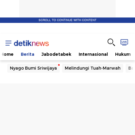
SCROLL TO CONTINUE WITH CONTENT
Home
Berita
Jabodetabek
Internasional
Hukum
Nyago Bumi Sriwijaya
Melindungi Tuah-Marwah
Ba