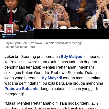
Edy Mulyadi Sebut Prabowo Subianto 'Macan Jadi Meong'.
(Youtube/MimbarTube)
Jakarta
Edy Mulyadi
-
Seorang pria bernama
dilaporkan
ke Polda Sulawesi Utara (Sulut) atas tuduhan dugaan
penghinaan terhadap Menteri Pertahanan (Menhan)
sekaligus Ketum Gerindra, Prabowo Subianto. Dalam
Edy Mulyadi
video yang beredar,
tengah membicarakan
wacana pemindahan ibu kota baru. Dia diduga menghina
Prabowo Subianto
dengan sebutan 'macan yang jadi
mengeong'.
"Masa, Menteri Pertahanan gini saja nggak ngerti,
sih
?
Jenderal bintang 3. Macan yang jadi kayak mengeong.