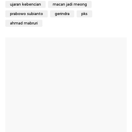
ujaran kebencian
macan jadi meong
prabowo subianto
gerindra
pks
ahmad mabruri