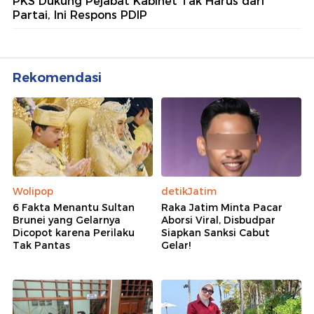
PKS Dukung Pejabat Kabinet Tak Harus dari
Partai, Ini Respons PDIP
Rekomendasi
Wolipop
detikJatim
6 Fakta Menantu Sultan
Raka Jatim Minta Pacar
Brunei yang Gelarnya
Aborsi Viral, Disbudpar
Dicopot karena Perilaku
Siapkan Sanksi Cabut
Tak Pantas
Gelar!