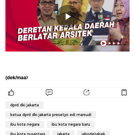
(dek/maa)
dprd dki jakarta
ketua dprd dki jakarta presetyo edi marsudi
ibu kota negara
ibu kota negara baru
ibu kota nusantara
jakarta
jabodetabek