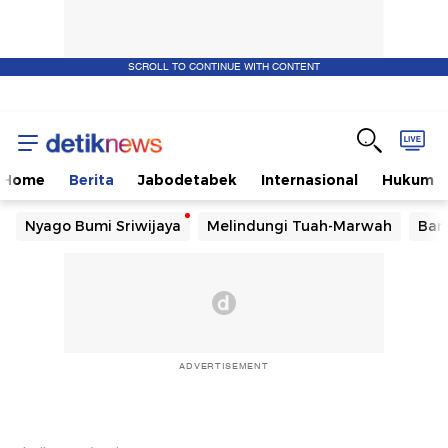
SCROLL TO CONTINUE WITH CONTENT
Home
Berita
Jabodetabek
Internasional
Hukum
Nyago Bumi Sriwijaya
Melindungi Tuah-Marwah
Ban
ADVERTISEMENT