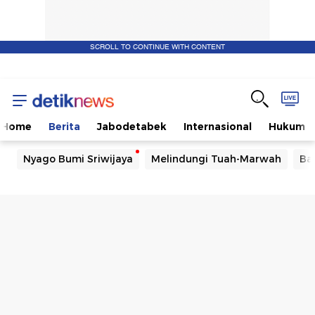
SCROLL TO CONTINUE WITH CONTENT
Home
Berita
Jabodetabek
Internasional
Hukum
Nyago Bumi Sriwijaya
Melindungi Tuah-Marwah
Ba