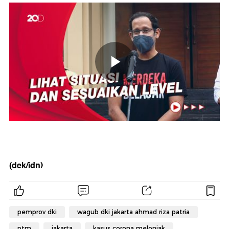
(dek/idn)
pemprov dki
wagub dki jakarta ahmad riza patria
ptm
jakarta
kasus corona melonjak