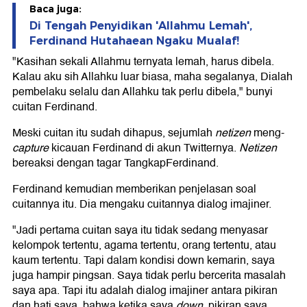
Baca juga:
Di Tengah Penyidikan 'Allahmu Lemah',
Ferdinand Hutahaean Ngaku Mualaf!
"Kasihan sekali Allahmu ternyata lemah, harus dibela.
Kalau aku sih Allahku luar biasa, maha segalanya, Dialah
pembelaku selalu dan Allahku tak perlu dibela," bunyi
cuitan Ferdinand.
Meski cuitan itu sudah dihapus, sejumlah
netizen
meng-
capture
kicauan Ferdinand di akun Twitternya.
Netizen
bereaksi dengan tagar TangkapFerdinand.
Ferdinand kemudian memberikan penjelasan soal
cuitannya itu. Dia mengaku cuitannya dialog imajiner.
"Jadi pertama cuitan saya itu tidak sedang menyasar
kelompok tertentu, agama tertentu, orang tertentu, atau
kaum tertentu. Tapi dalam kondisi down kemarin, saya
juga hampir pingsan. Saya tidak perlu bercerita masalah
saya apa. Tapi itu adalah dialog imajiner antara pikiran
dan hati saya, bahwa ketika saya
down
, pikiran saya