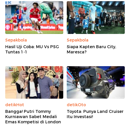
Sepakbola
Sepakbola
Hasil Uji Coba: MU Vs PSG
Siapa Kapten Baru City,
Tuntas 1-1
Maresca?
detikHot
detikOto
Bangga! Putri Tommy
Toyota: Punya Land Cruiser
Kurniawan Sabet Medali
Itu Investasi!
Emas Kompetisi di London