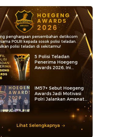
ang penghargaan persembahan detikcom
rsama POLRI kepada sosok polisi teladan.
lkan polisi teladan di sekitarmu!
5 Polisi Teladan
Penerima Hoegeng
Awards 2026, Ini
Kategori dan Kiprahnya
IM57+ Sebut Hoegeng
Awards Jadi Motivasi
Polri Jalankan Amanat
Konstitusi
Lihat Selengkapnya