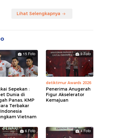
Lihat Selengkapnya
to
15 Foto
9 Foto
detiktimur Awards 2026
kai Sepekan :
Penerima Anugerah
et Dunia di
Figur Akselerator
gah Panas, KMP
Kemajuan
iara Terbakar
 Indonesia
ungkam Vietnam
6 Foto
4 Foto