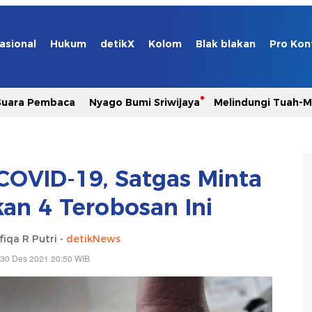
asional
Hukum
detikX
Kolom
Blak blakan
Pro Kon
Suara Pembaca
Nyago Bumi Sriwijaya
Melindungi Tuah-
 COVID-19, Satgas Minta
n 4 Terobosan Ini
fiqa R Putri -
detikNews
 30 Des 2021 20:50 WIB