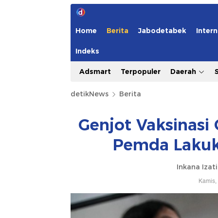
Home
Berita
Jabodetabek
Intern
Indeks
Adsmart
Terpopuler
Daerah
detikNews
Berita
Genjot Vaksinasi
Pemda Lakuka
Inkana Izati
Kamis,