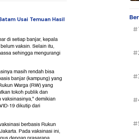
Ber
 Batam Usai Temuan Hasil
#
r di setiap banjar, kepala
elum vaksin. Selain itu,
#
 massa sehingga mengurangi
sinya masih rendah bisa
#
basis banjar (kampung) yang
is Rukun Warga (RW) yang
tkan tokoh publik dan
 vaksinasinya," demikian
#
D-19 dikutip dari
#
vaksinasi berbasis Rukun
akarta. Pada vaksinasi ini,
ligus dengan prasarana.