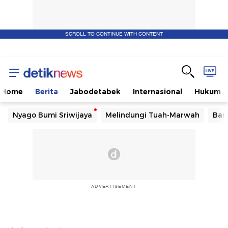
SCROLL TO CONTINUE WITH CONTENT
Home
Berita
Jabodetabek
Internasional
Hukum
Nyago Bumi Sriwijaya
Melindungi Tuah-Marwah
Ban
ADVERTISEMENT