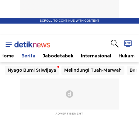
SCROLL TO CONTINUE WITH CONTENT
Home
Berita
Jabodetabek
Internasional
Hukum
Nyago Bumi Sriwijaya
Melindungi Tuah-Marwah
Ban
ADVERTISEMENT