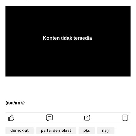
(isa/imk)
demokrat
partai demokrat
pks
narji