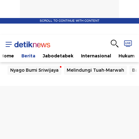
SCROLL TO CONTINUE WITH CONTENT
Home
Berita
Jabodetabek
Internasional
Hukum
Nyago Bumi Sriwijaya
Melindungi Tuah-Marwah
Ba