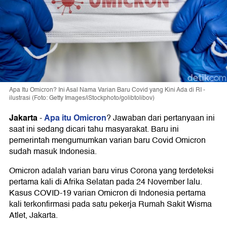
Apa Itu Omicron? Ini Asal Nama Varian Baru Covid yang Kini Ada di RI -
ilustrasi (Foto: Getty Images/iStockphoto/golibtolibov)
Jakarta
Apa itu Omicron
-
? Jawaban dari pertanyaan ini
saat ini sedang dicari tahu masyarakat. Baru ini
pemerintah mengumumkan varian baru Covid Omicron
sudah masuk Indonesia.
Omicron adalah varian baru virus Corona yang terdeteksi
pertama kali di Afrika Selatan pada 24 November lalu.
Kasus COVID-19 varian Omicron di Indonesia pertama
kali terkonfirmasi pada satu pekerja Rumah Sakit Wisma
Atlet, Jakarta.