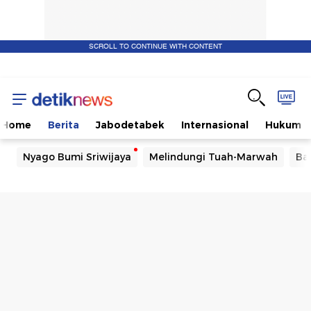
SCROLL TO CONTINUE WITH CONTENT
Home
Berita
Jabodetabek
Internasional
Hukum
Nyago Bumi Sriwijaya
Melindungi Tuah-Marwah
Ba