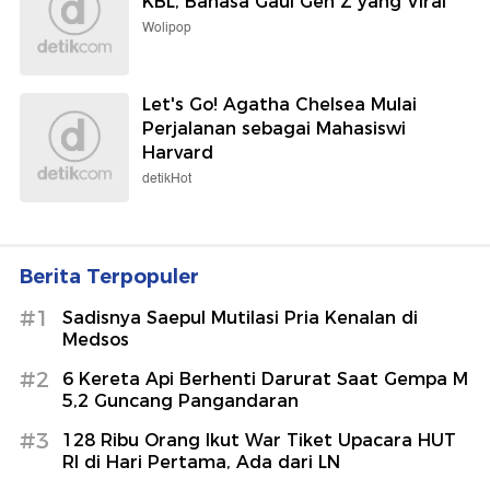
KBL, Bahasa Gaul Gen Z yang Viral
Wolipop
Let's Go! Agatha Chelsea Mulai
Perjalanan sebagai Mahasiswi
Harvard
detikHot
Berita Terpopuler
#1
Sadisnya Saepul Mutilasi Pria Kenalan di
Medsos
#2
6 Kereta Api Berhenti Darurat Saat Gempa M
5,2 Guncang Pangandaran
#3
128 Ribu Orang Ikut War Tiket Upacara HUT
RI di Hari Pertama, Ada dari LN