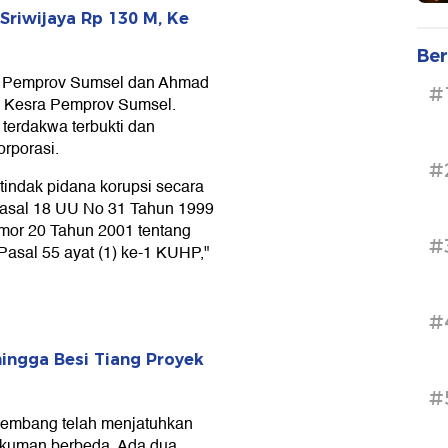
Sriwijaya Rp 130 M, Ke
Ber
a Pemprov Sumsel dan Ahmad
#
o Kesra Pemprov Sumsel.
terdakwa terbukti dan
orporasi.
#
tindak pidana korupsi secara
 Pasal 18 UU No 31 Tahun 1999
or 20 Tahun 2001 tentang
#
Pasal 55 ayat (1) ke-1 KUHP,"
#
 hingga Besi Tiang Proyek
#
lembang telah menjatuhkan
ukuman berbeda. Ada dua