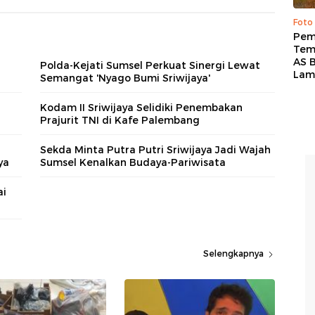
Foto
Pem
Tem
AS B
Polda-Kejati Sumsel Perkuat Sinergi Lewat
Lam
Semangat 'Nyago Bumi Sriwijaya'
Kodam II Sriwijaya Selidiki Penembakan
Prajurit TNI di Kafe Palembang
Sekda Minta Putra Putri Sriwijaya Jadi Wajah
ya
Sumsel Kenalkan Budaya-Pariwisata
ai
Selengkapnya