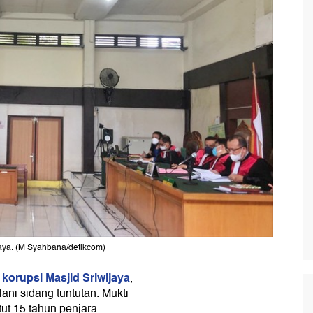
jaya. (M Syahbana/detikcom)
korupsi Masjid Sriwijaya
n
,
ni sidang tuntutan. Mukti
tut 15 tahun penjara.