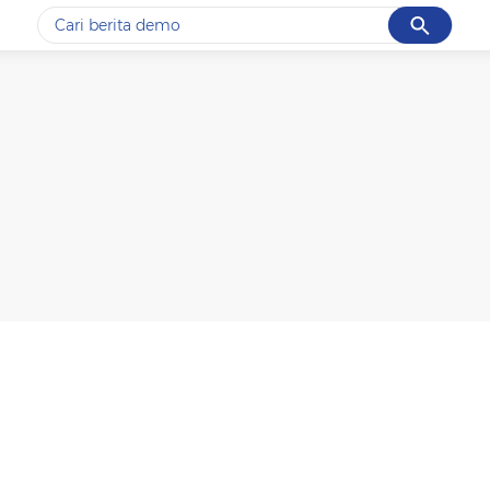
Cancel
Yang sedang ramai dicari
#1
data live draw sgp
#2
gempa hari ini
#3
prabowo
#4
iran
#5
demo
Promoted
Terakhir yang dicari
Loading...