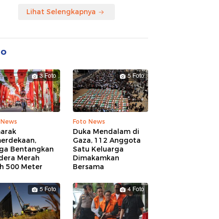
Lihat Selengkapnya
to
3 Foto
5 Foto
 News
Foto News
arak
Duka Mendalam di
erdekaan,
Gaza, 112 Anggota
ga Bentangkan
Satu Keluarga
dera Merah
Dimakamkan
ih 500 Meter
Bersama
5 Foto
4 Foto