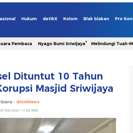
asional
Hukum
detikX
Kolom
Blak blakan
Pro Kon
Suara Pembaca
Nyago Bumi Sriwijaya
Melindungi Tuah-
el Dituntut 10 Tahun
Korupsi Masjid Sriwijaya
hbana -
detikNews
08 Des 2021 17:56 WIB