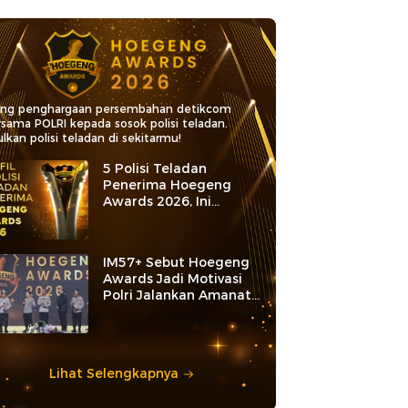
ang penghargaan persembahan detikcom
rsama POLRI kepada sosok polisi teladan.
lkan polisi teladan di sekitarmu!
5 Polisi Teladan
Penerima Hoegeng
Awards 2026, Ini
Kategori dan Kiprahnya
IM57+ Sebut Hoegeng
Awards Jadi Motivasi
Polri Jalankan Amanat
Konstitusi
Lihat Selengkapnya