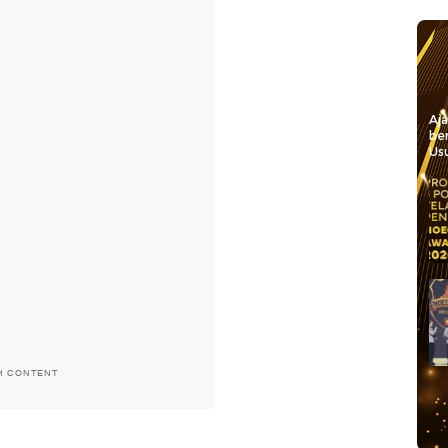
Aj
be
Usu
H CONTENT