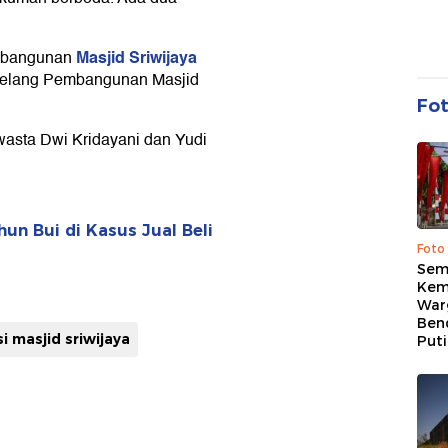
Masjid Sriwijaya
mbangunan
Lelang Pembangunan Masjid
Fo
wasta Dwi Kridayani dan Yudi
un Bui di Kasus Jual Beli
Foto
Sem
Kem
War
Ben
i masjid sriwijaya
Put