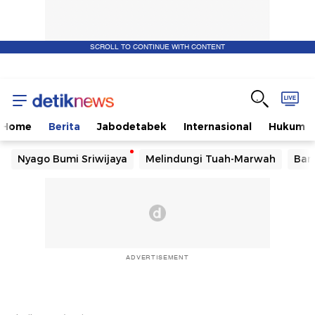
SCROLL TO CONTINUE WITH CONTENT
Home
Berita
Jabodetabek
Internasional
Hukum
Nyago Bumi Sriwijaya
Melindungi Tuah-Marwah
Ban
ADVERTISEMENT