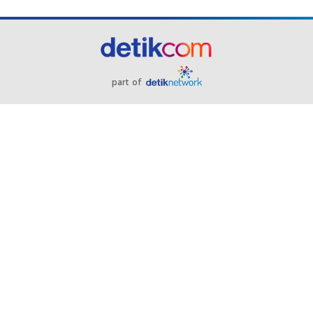
part of
Redaksi
Pedoman Media Siber
Karir
Kotak Pos
Info Iklan
Privacy Policy
Disclaimer
Download aplikasi detikcom
Copyright @ 2026 detikcom, All right reserved