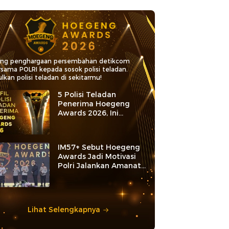
ang penghargaan persembahan detikcom
rsama POLRI kepada sosok polisi teladan.
lkan polisi teladan di sekitarmu!
5 Polisi Teladan
Penerima Hoegeng
Awards 2026, Ini
Kategori dan Kiprahnya
IM57+ Sebut Hoegeng
Awards Jadi Motivasi
Polri Jalankan Amanat
Konstitusi
Lihat Selengkapnya