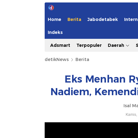
Home
Berita
Jabodetabek
Intern
Indeks
Adsmart
Terpopuler
Daerah
detikNews
Berita
Eks Menhan R
Nadiem, Kemendi
Isal M
Kamis,