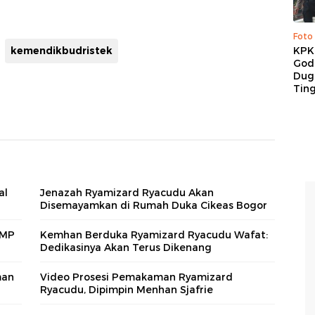
Foto
kemendikbudristek
KPK 
God
Duga
Tin
al
Jenazah Ryamizard Ryacudu Akan
Disemayamkan di Rumah Duka Cikeas Bogor
TMP
Kemhan Berduka Ryamizard Ryacudu Wafat:
Dedikasinya Akan Terus Dikenang
man
Video Prosesi Pemakaman Ryamizard
Ryacudu, Dipimpin Menhan Sjafrie