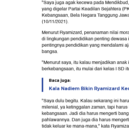
"Saya juga agak kecewa pada Mendikbud,
yang digelar Partai Keadilan Sejahtera (PK
Kebangsaan, Bela Negara Tanggung Jawa
(10/11/2021).
Menurut Ryamizard, penanaman nilai mo
di lingkungan pendidikan penting dewasa ini
pentingnya pendidikan yang mendalami a
bangsa.
"Menurut saya, itu kalau menjadikan anak it
berkebangsaan, itu mulai dari kelas I SD itu
Baca juga:
Kala Nadiem Bikin Ryamizard K
"Saya dulu begitu. Kalau sekarang ini har
milenial, ya ketinggalan zaman, tapi ha
kebangsaan. Jadi dia harus mengerti bang
pahlawannya. Dan juga dia harus mengert
tidak keluar ke mana-mana," kata Ryamiza