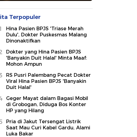
ita Terpopuler
1
Hina Pasien BPJS 'Triase Merah
Dulu', Dokter Puskesmas Malang
Dinonaktifkan
2
Dokter yang Hina Pasien BPJS
'Banyakin Duit Halal' Minta Maaf:
Mohon Ampun
3
RS Pusri Palembang Pecat Dokter
Viral Hina Pasien BPJS 'Banyakin
Duit Halal'
4
Geger Mayat dalam Bagasi Mobil
di Grobogan, Diduga Bos Konter
HP yang Hilang
5
Pria di Jakut Tersengat Listrik
Saat Mau Curi Kabel Gardu, Alami
Luka Bakar