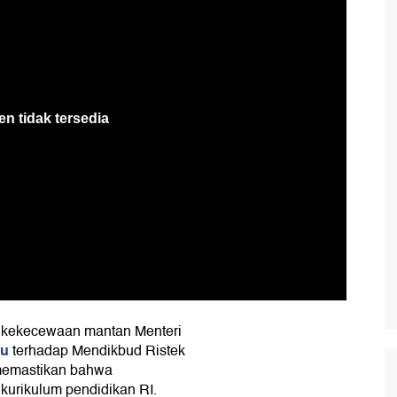
 kekecewaan mantan Menteri
du
terhadap Mendikbud Ristek
emastikan bahwa
rikulum pendidikan RI.