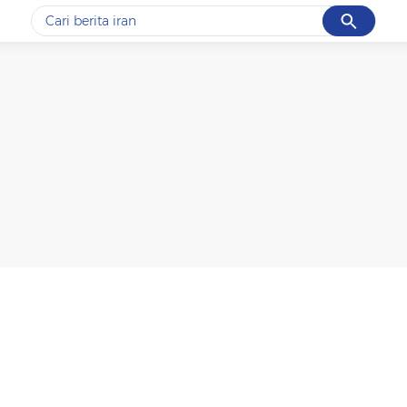
Cancel
Yang sedang ramai dicari
#1
gempa hari ini
#2
gempa
#3
prabowo
#4
iran
#5
demo
Promoted
Terakhir yang dicari
Loading...