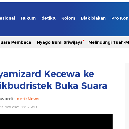
asional
Hukum
detikX
Kolom
Blak blakan
Pro Kon
Suara Pembaca
Nyago Bumi Sriwijaya
Melindungi Tuah-
yamizard Kecewa ke
kbudristek Buka Suara
awardi -
detikNews
 11 Nov 2021 06:07 WIB