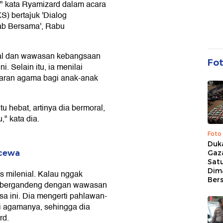
" kata Ryamizard dalam acara
S) bertajuk 'Dialog
b Bersama', Rabu
ral dan wawasan kebangsaan
Fo
. Selain itu, ia menilai
jaran agama bagi anak-anak
u hebat, artinya dia bermoral,
," kata dia.
Foto
Duk
Gaz
ecewa
Sat
Dim
us milenial. Kalau nggak
Ber
rus bergandeng dengan wawasan
sa ini. Dia mengerti pahlawan-
i agamanya, sehingga dia
rd.