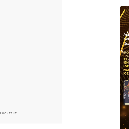
Aj
be
Usu
H CONTENT