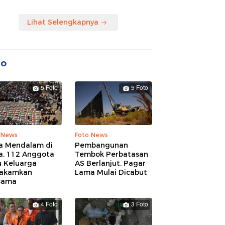
Lihat Selengkapnya
to
5 Foto
5 Foto
 News
Foto News
a Mendalam di
Pembangunan
a, 112 Anggota
Tembok Perbatasan
u Keluarga
AS Berlanjut, Pagar
akamkan
Lama Mulai Dicabut
sama
4 Foto
3 Foto