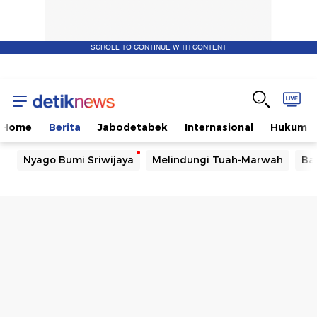
SCROLL TO CONTINUE WITH CONTENT
Home
Berita
Jabodetabek
Internasional
Hukum
Nyago Bumi Sriwijaya
Melindungi Tuah-Marwah
Ba