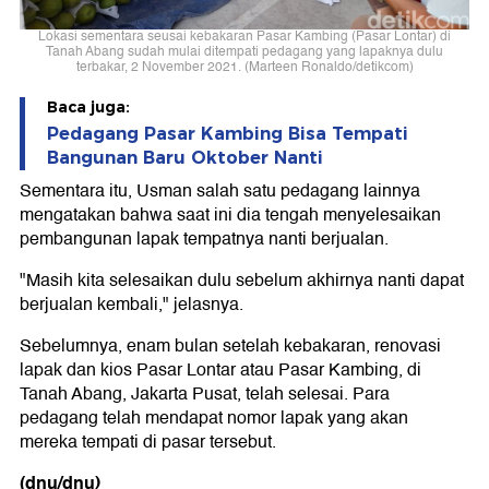
Lokasi sementara seusai kebakaran Pasar Kambing (Pasar Lontar) di
Tanah Abang sudah mulai ditempati pedagang yang lapaknya dulu
terbakar, 2 November 2021. (Marteen Ronaldo/detikcom)
Baca juga:
Pedagang Pasar Kambing Bisa Tempati
Bangunan Baru Oktober Nanti
Sementara itu, Usman salah satu pedagang lainnya
mengatakan bahwa saat ini dia tengah menyelesaikan
pembangunan lapak tempatnya nanti berjualan.
"Masih kita selesaikan dulu sebelum akhirnya nanti dapat
berjualan kembali," jelasnya.
Sebelumnya, enam bulan setelah kebakaran, renovasi
lapak dan kios Pasar Lontar atau Pasar Kambing, di
Tanah Abang, Jakarta Pusat, telah selesai. Para
pedagang telah mendapat nomor lapak yang akan
mereka tempati di pasar tersebut.
(dnu/dnu)