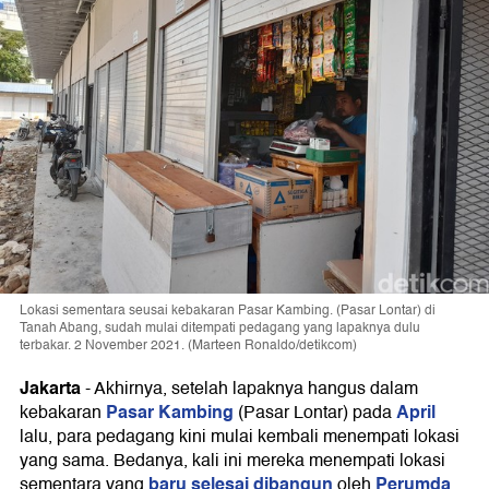
Lokasi sementara seusai kebakaran Pasar Kambing. (Pasar Lontar) di
Tanah Abang, sudah mulai ditempati pedagang yang lapaknya dulu
terbakar. 2 November 2021. (Marteen Ronaldo/detikcom)
Jakarta
-
Akhirnya, setelah lapaknya hangus dalam
Pasar Kambing
April
kebakaran
(Pasar Lontar) pada
lalu, para pedagang kini mulai kembali menempati lokasi
yang sama. Bedanya, kali ini mereka menempati lokasi
baru selesai dibangun
Perumda
sementara yang
oleh