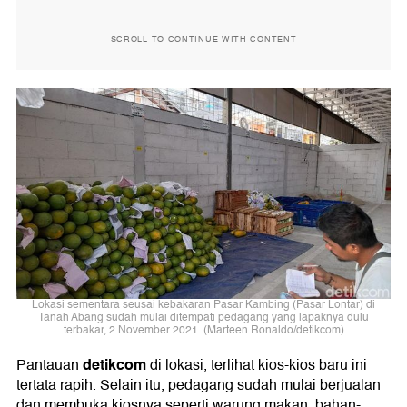
SCROLL TO CONTINUE WITH CONTENT
Lokasi sementara seusai kebakaran Pasar Kambing (Pasar Lontar) di
Tanah Abang sudah mulai ditempati pedagang yang lapaknya dulu
terbakar, 2 November 2021. (Marteen Ronaldo/detikcom)
detikcom
Pantauan
di lokasi, terlihat kios-kios baru ini
tertata rapih. Selain itu, pedagang sudah mulai berjualan
dan membuka kiosnya seperti warung makan, bahan-