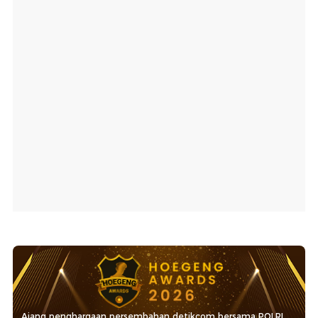
Ajang penghargaan persembahan detikcom bersama POLRI