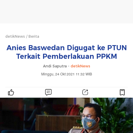
detikNews
Berita
Anies Baswedan Digugat ke PTUN
Terkait Pemberlakuan PPKM
Andi Saputra -
detikNews
Minggu, 24 Okt 2021 11:32 WIB