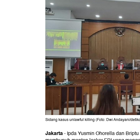
Sidang kasus unlawful killing (Foto: Dwi Andayani/deti
Jakarta
-
Ipda Yusmin Ohorella dan Bript