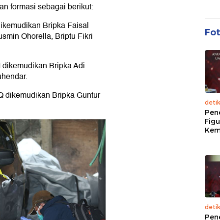
n formasi sebagai berikut:
dikemudikan Bripka Faisal
Fo
in Ohorella, Briptu Fikri
I dikemudikan Bripka Adi
uhendar.
Q dikemudikan Bripka Guntur
deti
Pen
Figu
Kem
deti
Pen