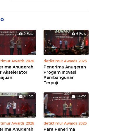
to
9 Foto
6 Foto
ktimur Awards 2026
detiktimur Awards 2026
erima Anugerah
Penerima Anugerah
r Akselerator
Progam Inovasi
ajuan
Pembangunan
Terpuji
4 Foto
5 Foto
ktimur Awards 2026
detiktimur Awards 2026
erima Anugerah
Para Penerima