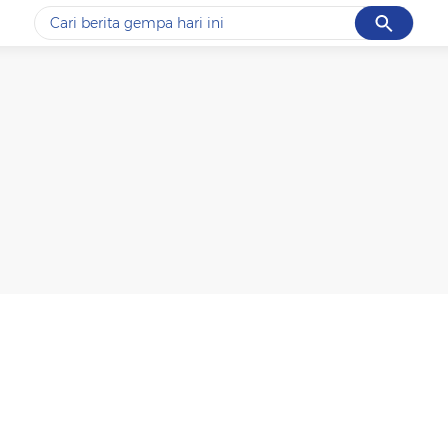
Cancel
Yang sedang ramai dicari
#1
data live draw sgp
#2
piala presiden 2026
#3
prabowo
#4
iran
#5
gempa hari ini
Promoted
Terakhir yang dicari
Loading...