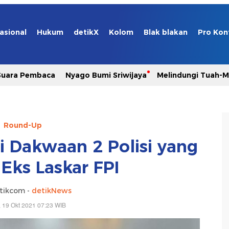
asional
Hukum
detikX
Kolom
Blak blakan
Pro Kon
Suara Pembaca
Nyago Bumi Sriwijaya
Melindungi Tuah-
Round-Up
i Dakwaan 2 Polisi yang
Eks Laskar FPI
tikcom -
detikNews
, 19 Okt 2021 07:23 WIB