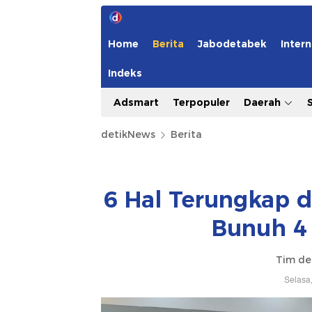
Home
Berita
Jabodetabek
Intern
Indeks
Adsmart
Terpopuler
Daerah
detikNews
Berita
6 Hal Terungkap d
Bunuh 4 
Tim de
Selasa