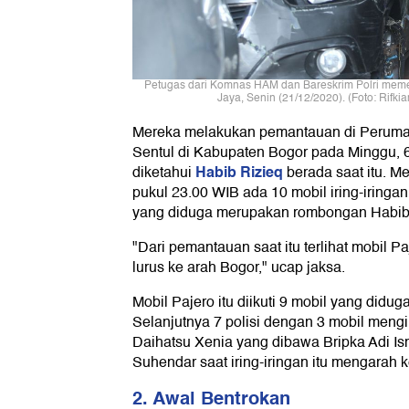
Petugas dari Komnas HAM dan Bareskrim Polri memeri
Jaya, Senin (21/12/2020). (Foto: Rifk
Mereka melakukan pemantauan di Peruma
Sentul di Kabupaten Bogor pada Minggu, 
Habib Rizieq
diketahui
berada saat itu. M
pukul 23.00 WIB ada 10 mobil iring-iringan
yang diduga merupakan rombongan Habib 
"Dari pemantauan saat itu terlihat mobil P
lurus ke arah Bogor," ucap jaksa.
Mobil Pajero itu diikuti 9 mobil yang did
Selanjutnya 7 polisi dengan 3 mobil mengik
Daihatsu Xenia yang dibawa Bripka Adi I
Suhendar saat iring-iringan itu mengarah 
2. Awal Bentrokan