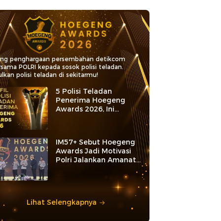
ang penghargaan persembahan detikcom
rsama POLRI kepada sosok polisi teladan.
lkan polisi teladan di sekitarmu!
5 Polisi Teladan
Penerima Hoegeng
Awards 2026, Ini
Kategori dan Kiprahnya
IM57+ Sebut Hoegeng
Awards Jadi Motivasi
Polri Jalankan Amanat
Konstitusi
Lihat Selengkapnya