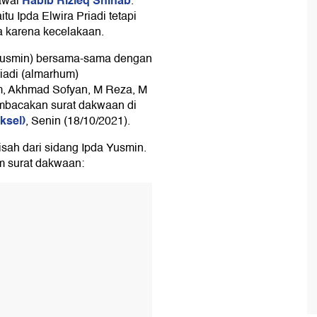
Habib Rizieq Shihab
awal
.
tu Ipda Elwira Priadi tetapi
 karena kecelakaan.
 Yusmin) bersama-sama dengan
riadi (almarhum)
m, Akhmad Sofyan, M Reza, M
embacakan surat dakwaan di
ksel)
, Senin (18/10/2021).
isah dari sidang Ipda Yusmin.
am surat dakwaan: