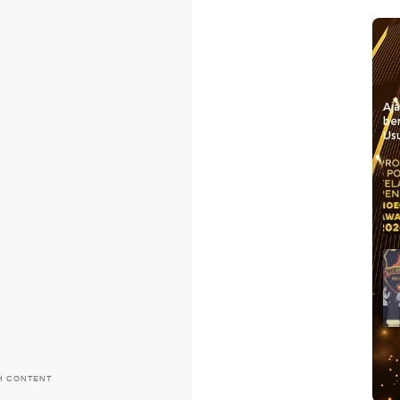
Aj
be
Usu
H CONTENT