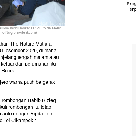
Pro
Terp
ksa mobil laskar FPI di Polda Metro
ianto Nugroho/detikcom)
han The Nature Mutiara
6 Desember 2020, di mana
enjelang tengah malam atau
 keluar dari perumahan itu
Rizieq.
ajero warna putih bergerak
uga rombongan Habib Rizieq.
uti rombongan itu tetapi
smanto dengan Aipda Toni
ke Tol Cikampek 1.