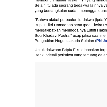
membunuh mantan laskar FPI yang meng
Selain itu ada seorang terdakwa lainnya yai
yang bersangkutan sudah meninggal dunia
"Bahwa akibat perbuatan terdakwa (Ipda
Briptu Fikri Ramadhan serta Ipda Elwira P
mengakibatkan meninggalnya Luthfi Haki
Suci Khadavi Poetra," ucap jaksa saat m
PN Ja
Pengadilan Negeri Jakarta Selatan (
Untuk dakwaan Briptu Fikri dibacakan terp
Berikut detail peristiwa yang tertuang dal