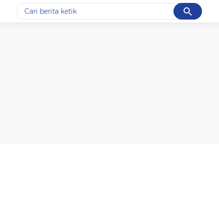
Cancel
Yang sedang ramai dicari
#1
ketik
#2
bromo
#3
streaming motogp
#4
prabowo
#5
data live draw sgp
Promoted
Terakhir yang dicari
Loading...