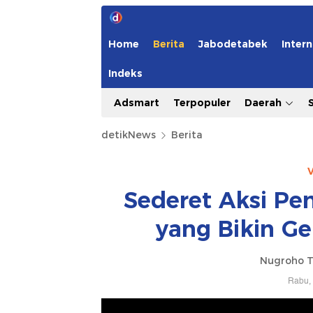
Home
Berita
Jabodetabek
Intern
Indeks
Adsmart
Terpopuler
Daerah
detikNews
Berita
V
Sederet Aksi Pe
yang Bikin G
Nugroho T
Rabu, 