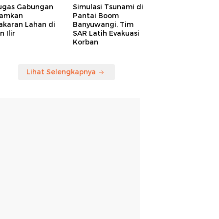
ugas Gabungan
Simulasi Tsunami di
amkan
Pantai Boom
akaran Lahan di
Banyuwangi, Tim
 Ilir
SAR Latih Evakuasi
Korban
Lihat Selengkapnya