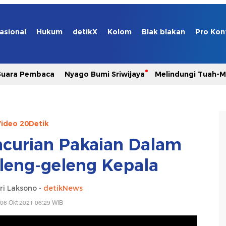
asional
Hukum
detikX
Kolom
Blak blakan
Pro Kon
Suara Pembaca
Nyago Bumi Sriwijaya
Melindungi Tuah-
ideo 20Detik
ncurian Pakaian Dalam
eleng-geleng Kepala
ri Laksono -
detikNews
06 Okt 2021 06:29 WIB