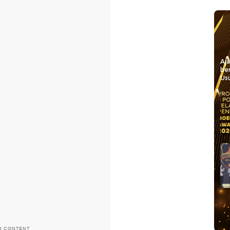
Aj
be
Usu
H CONTENT