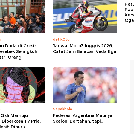
Pet
Pad
Keb
Ogan
m
detikOto
n Duda di Gresik
Jadwal Moto3 Inggris 2026,
erebek Selingkuh
Catat Jam Balapan Veda Ega
stri Orang
l
Sepakbola
BG di Mamuju
Federasi Argentina Maunya
 Diperkosa 17 Pria, 1
Scaloni Bertahan, tapi...
asih Diburu