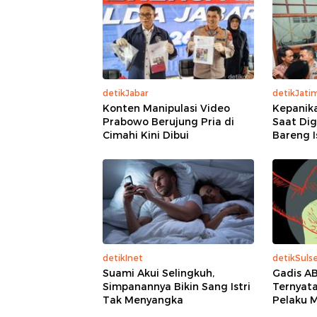
detikJabar
detikJati
Konten Manipulasi Video
Kepanika
Prabowo Berujung Pria di
Saat Dig
Cimahi Kini Dibui
Bareng I
detikInet
detikSulse
Suami Akui Selingkuh,
Gadis A
Simpanannya Bikin Sang Istri
Ternyata
Tak Menyangka
Pelaku M