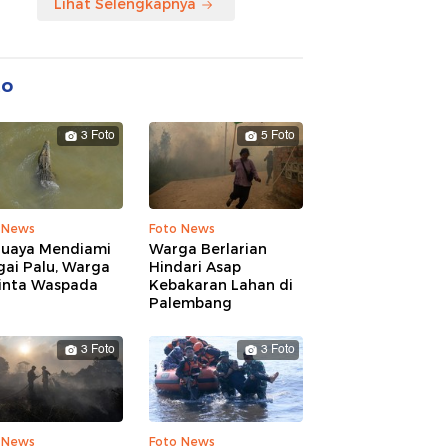
Lihat Selengkapnya
to
3 Foto
5 Foto
 News
Foto News
Buaya Mendiami
Warga Berlarian
gai Palu, Warga
Hindari Asap
inta Waspada
Kebakaran Lahan di
Palembang
3 Foto
3 Foto
 News
Foto News