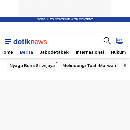
SCROLL TO CONTINUE WITH CONTENT
Home
Berita
Jabodetabek
Internasional
Hukum
Nyago Bumi Sriwijaya
Melindungi Tuah-Marwah
Ba