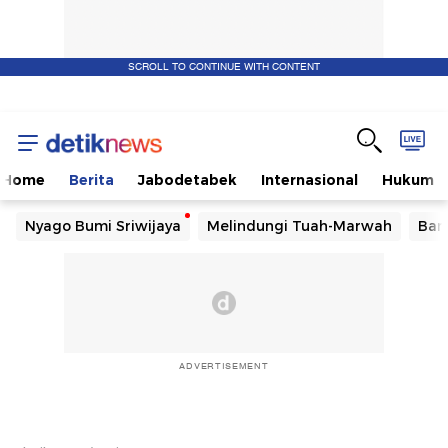
SCROLL TO CONTINUE WITH CONTENT
Home
Berita
Jabodetabek
Internasional
Hukum
Nyago Bumi Sriwijaya
Melindungi Tuah-Marwah
Ban
ADVERTISEMENT