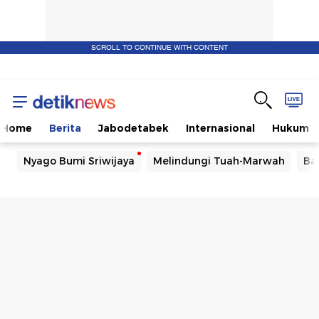
SCROLL TO CONTINUE WITH CONTENT
Home
Berita
Jabodetabek
Internasional
Hukum
Nyago Bumi Sriwijaya
Melindungi Tuah-Marwah
Ba