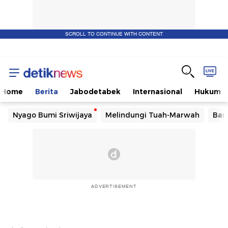
SCROLL TO CONTINUE WITH CONTENT
Home
Berita
Jabodetabek
Internasional
Hukum
Nyago Bumi Sriwijaya
Melindungi Tuah-Marwah
Ban
ADVERTISEMENT