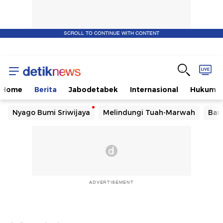
SCROLL TO CONTINUE WITH CONTENT
Home
Berita
Jabodetabek
Internasional
Hukum
Nyago Bumi Sriwijaya
Melindungi Tuah-Marwah
Ban
ADVERTISEMENT