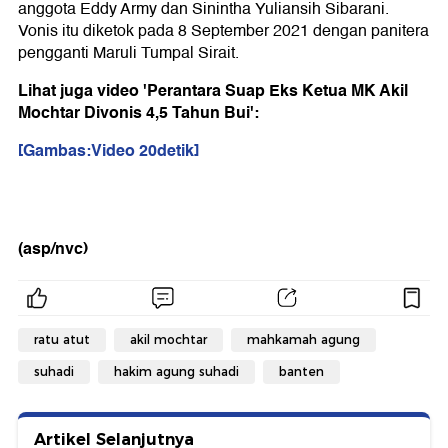
anggota Eddy Army dan Sinintha Yuliansih Sibarani.
Vonis itu diketok pada 8 September 2021 dengan panitera
pengganti Maruli Tumpal Sirait.
Lihat juga video 'Perantara Suap Eks Ketua MK Akil
Mochtar Divonis 4,5 Tahun Bui':
[Gambas:Video 20detik]
(asp/nvc)
ratu atut
akil mochtar
mahkamah agung
suhadi
hakim agung suhadi
banten
Artikel Selanjutnya