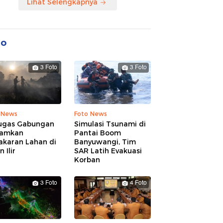
Lihat Selengkapnya
to
3 Foto
3 Foto
 News
Foto News
ugas Gabungan
Simulasi Tsunami di
amkan
Pantai Boom
akaran Lahan di
Banyuwangi, Tim
 Ilir
SAR Latih Evakuasi
Korban
3 Foto
4 Foto