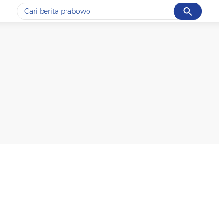
Cancel
Yang sedang ramai dicari
#1
data live draw sgp
#2
kebakaran
#3
prabowo
#4
iran
#5
gempa hari ini
Promoted
Terakhir yang dicari
Loading...