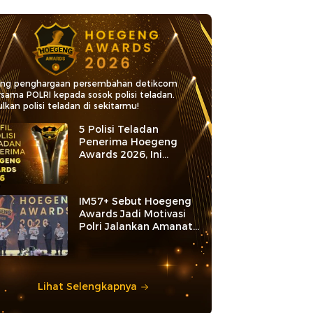
ang penghargaan persembahan detikcom
rsama POLRI kepada sosok polisi teladan.
lkan polisi teladan di sekitarmu!
5 Polisi Teladan
Penerima Hoegeng
Awards 2026, Ini
Kategori dan Kiprahnya
IM57+ Sebut Hoegeng
Awards Jadi Motivasi
Polri Jalankan Amanat
Konstitusi
Lihat Selengkapnya