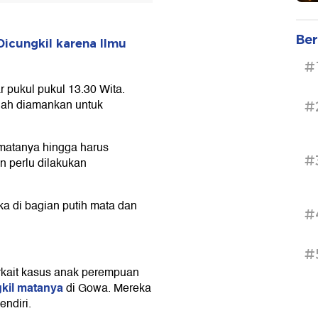
Ber
icungkil karena Ilmu
#
ar pukul pukul 13.30 Wita.
lah diamankan untuk
#
 matanya hingga harus
#
n perlu dilakukan
ka di bagian putih mata dan
#
#
erkait kasus anak perempuan
kil matanya
di Gowa. Mereka
endiri.