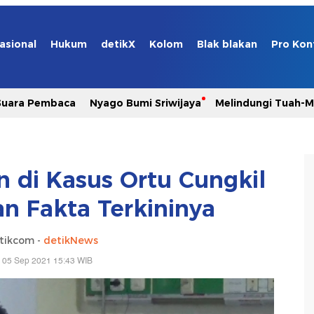
asional
Hukum
detikX
Kolom
Blak blakan
Pro Kon
Suara Pembaca
Nyago Bumi Sriwijaya
Melindungi Tuah-
 di Kasus Ortu Cungkil
n Fakta Terkininya
tikcom -
detikNews
 05 Sep 2021 15:43 WIB