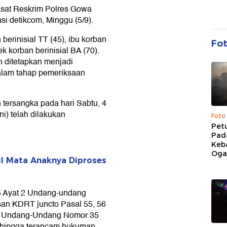
Kasat Reskrim Polres Gowa
i detikcom, Minggu (5/9).
berinisial TT (45), ibu korban
Fo
k korban berinisial BA (70).
h ditetapkan menjadi
alam tahap pemeriksaan
 tersangka pada hari Sabtu, 4
ni) telah dilakukan
Foto
Pet
Pad
Keb
Ogan
il Mata Anaknya Diproses
 45 Ayat 2 Undang-undang
an KDRT juncto Pasal 55, 56
 C Undang-Undang Nomor 35
ehingga terancam hukuman