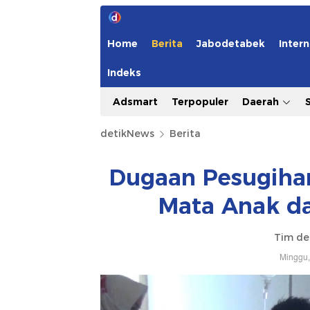
Home
Berita
Jabodetabek
Intern
Indeks
Adsmart
Terpopuler
Daerah
detikNews
Berita
Dugaan Pesugihan
Mata Anak da
Tim de
Minggu,