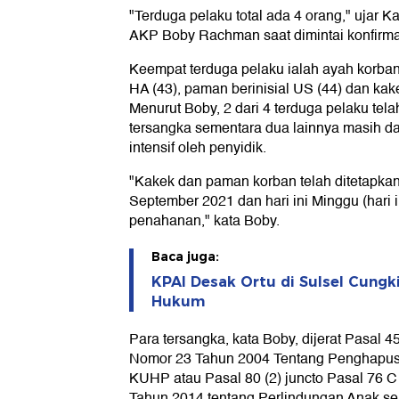
"Terduga pelaku total ada 4 orang," ujar 
AKP Boby Rachman saat dimintai konfirmas
Keempat terduga pelaku ialah ayah korban 
HA (43), paman berinisial US (44) dan kake
Menurut Boby, 2 dari 4 terduga pelaku tela
tersangka sementara dua lainnya masih d
intensif oleh penyidik.
"Kakek dan paman korban telah ditetapkan
September 2021 dan hari ini Minggu (hari i
penahanan," kata Boby.
Baca juga:
KPAI Desak Ortu di Sulsel Cungk
Hukum
Para tersangka, kata Boby, dijerat Pasal
Nomor 23 Tahun 2004 Tentang Penghapus
KUHP atau Pasal 80 (2) juncto Pasal 76
Tahun 2014 tentang Perlindungan Anak s