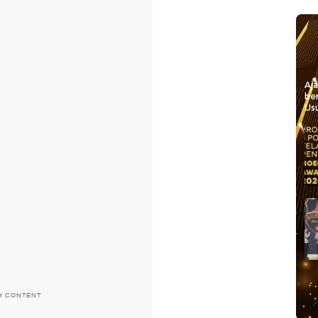
Aj
be
Usu
H CONTENT