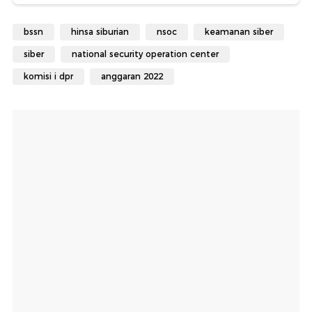
bssn
hinsa siburian
nsoc
keamanan siber
siber
national security operation center
komisi i dpr
anggaran 2022