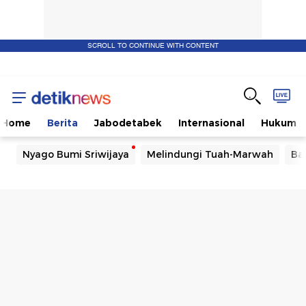
SCROLL TO CONTINUE WITH CONTENT
Home
Berita
Jabodetabek
Internasional
Hukum
Nyago Bumi Sriwijaya
Melindungi Tuah-Marwah
Ba