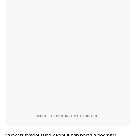
SCROLL TO CONTINUE WITH CONTENT
"Alokasi tersebut untuk kebutuhan belanja pegawai